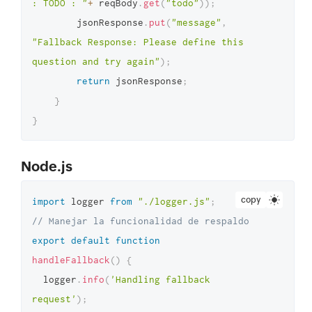
: TODO : "
+
 reqBody
.
get
(
"todo"
)
)
;
        jsonResponse
.
put
(
"message"
,
"Fallback Response: Please define this 
question and try again"
)
;
return
 jsonResponse
;
}
}
Node.js
copy
import
 logger 
from
"./logger.js"
;
// Manejar la funcionalidad de respaldo
export
default
function
handleFallback
(
)
{
  logger
.
info
(
'Handling fallback 
request'
)
;