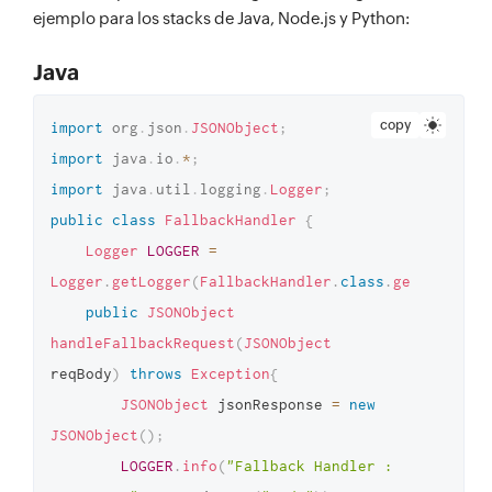
ejemplo para los stacks de Java, Node.js y Python:
Java
copy
import
org
.
json
.
JSONObject
;
import
java
.
io
.
*
;
import
java
.
util
.
logging
.
Logger
;
public
class
FallbackHandler
{
Logger
LOGGER
=
Logger
.
getLogger
(
FallbackHandler
.
class
.
getName
(
)
)
;
public
JSONObject
handleFallbackRequest
(
JSONObject
reqBody
)
throws
Exception
{
JSONObject
 jsonResponse 
=
new
JSONObject
(
)
;
LOGGER
.
info
(
"Fallback Handler : 