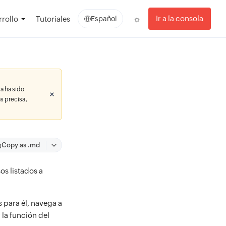
Ir a la consola
rollo
Tutoriales
Español
a ha sido
s precisa,
Copy as .md
os listados a
 para él, navega a
 la función del