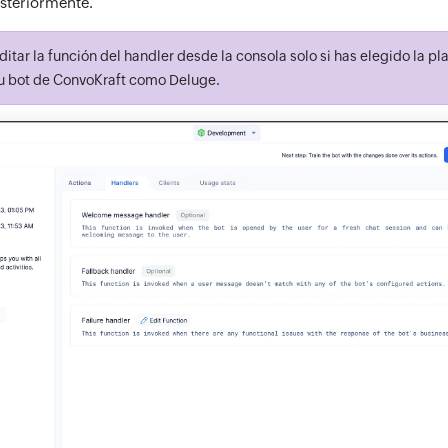
steriormente.
itar la función del handler desde la consola solo si has elegido la p
tu bot de ConvoKraft como Deluge.