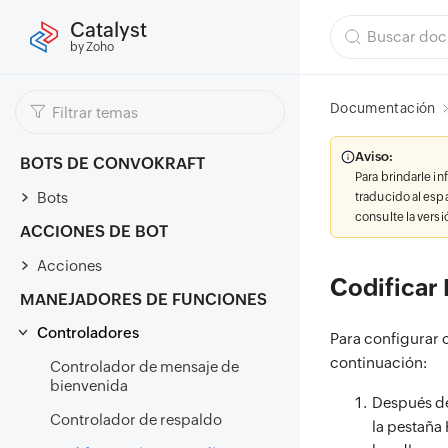
Catalyst
by Zoho
Documentación
Aviso:
BOTS DE CONVOKRAFT
Para brindarle i
Bots
traducido al esp
consulte la vers
ACCIONES DE BOT
Acciones
Codificar
MANEJADORES DE FUNCIONES
Controladores
Para configurar c
continuación:
Controlador de mensaje de
bienvenida
Después d
Controlador de respaldo
la pestaña 