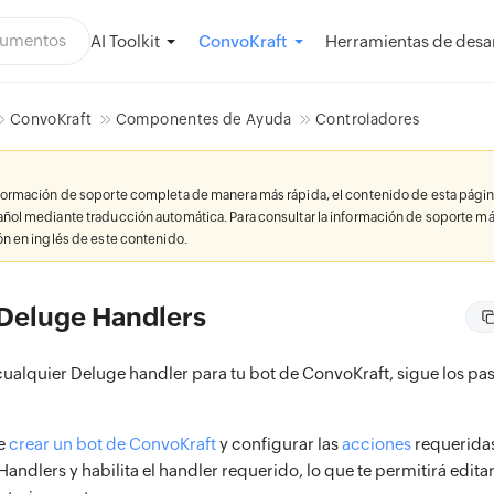
AI Toolkit
Herramientas de desar
ConvoKraft
ConvoKraft
Componentes de Ayuda
Controladores
nformación de soporte completa de manera más rápida, el contenido de esta págin
añol mediante traducción automática. Para consultar la información de soporte má
ión en inglés de este contenido.
 Deluge Handlers
ualquier Deluge handler para tu bot de ConvoKraft, sigue los pas
e
crear un bot de ConvoKraft
y configurar las
acciones
requeridas
Handlers y habilita el handler requerido, lo que te permitirá editar