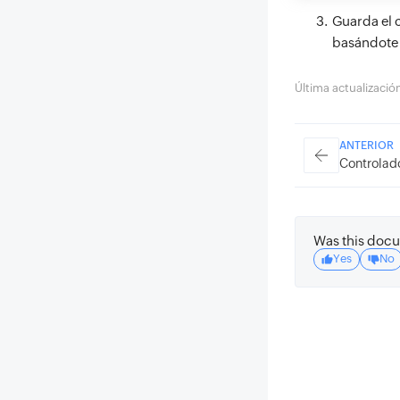
Guarda el c
basándote 
Última actualizaci
ANTERIOR
Controlad
Was this docu
Yes
No