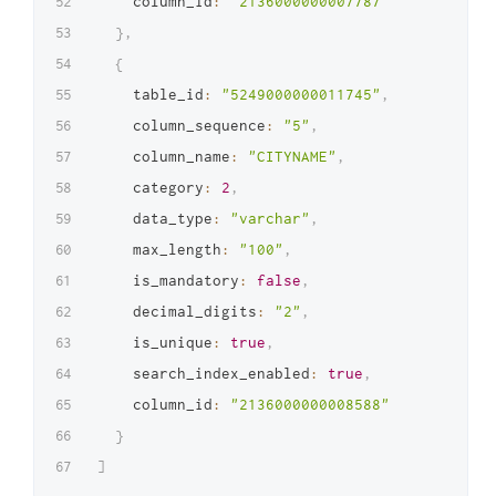
    column_id
:
"2136000000007787"
}
,
{
    table_id
:
"5249000000011745"
,
    column_sequence
:
"5"
,
    column_name
:
"CITYNAME"
,
    category
:
2
,
    data_type
:
"varchar"
,
    max_length
:
"100"
,
    is_mandatory
:
false
,
    decimal_digits
:
"2"
,
    is_unique
:
true
,
    search_index_enabled
:
true
,
    column_id
:
"2136000000008588"
}
]