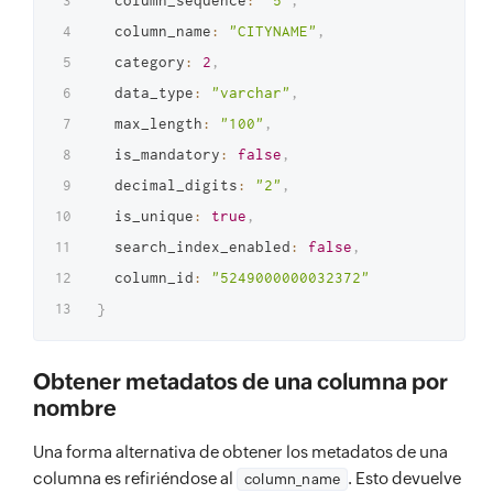
  column_sequence
:
"5"
,
  column_name
:
"CITYNAME"
,
  category
:
2
,
  data_type
:
"varchar"
,
  max_length
:
"100"
,
  is_mandatory
:
false
,
  decimal_digits
:
"2"
,
  is_unique
:
true
,
  search_index_enabled
:
false
,
  column_id
:
"5249000000032372"
}
Obtener metadatos de una columna por
nombre
Una forma alternativa de obtener los metadatos de una
columna es refiriéndose al
. Esto devuelve
column_name