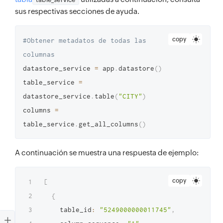
sus respectivas secciones de ayuda.
copy
#Obtener metadatos de todas las 
columnas
datastore_service 
=
 app
.
datastore
(
)
table_service 
=
datastore_service
.
table
(
"CITY"
)
columns 
=
table_service
.
get_all_columns
(
)
A continuación se muestra una respuesta de ejemplo:
copy
[
{
    table_id
:
"5249000000011745"
,