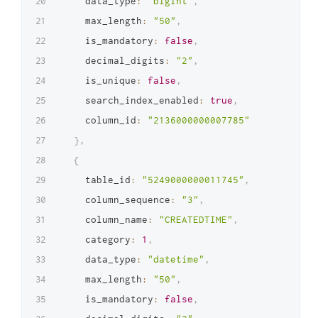
    data_type
:
"bigint"
,
    max_length
:
"50"
,
    is_mandatory
:
false
,
    decimal_digits
:
"2"
,
    is_unique
:
false
,
    search_index_enabled
:
true
,
    column_id
:
"2136000000007785"
}
,
{
    table_id
:
"5249000000011745"
,
    column_sequence
:
"3"
,
    column_name
:
"CREATEDTIME"
,
    category
:
1
,
    data_type
:
"datetime"
,
    max_length
:
"50"
,
    is_mandatory
:
false
,