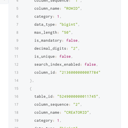
    column_sequence
:
"1"
,
    column_name
:
"ROWID"
,
    category
:
1
,
    data_type
:
"bigint"
,
    max_length
:
"50"
,
    is_mandatory
:
false
,
    decimal_digits
:
"2"
,
    is_unique
:
false
,
    search_index_enabled
:
false
,
    column_id
:
"2136000000007784"
}
,
{
    table_id
:
"5249000000011745"
,
    column_sequence
:
"2"
,
    column_name
:
"CREATORID"
,
    category
:
1
,