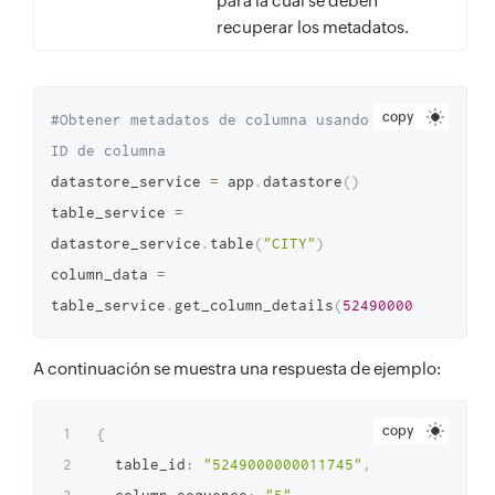
para la cual se deben
recuperar los metadatos.
copy
#Obtener metadatos de columna usando el 
ID de columna
datastore_service 
=
 app
.
datastore
(
)
table_service 
=
datastore_service
.
table
(
"CITY"
)
column_data 
=
table_service
.
get_column_details
(
5249000000032372
)
A continuación se muestra una respuesta de ejemplo:
copy
{
  table_id
:
"5249000000011745"
,