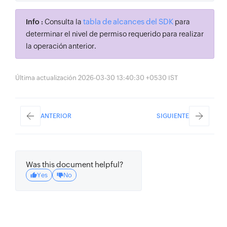
tabla de alcances del SDK
Info :
Consulta la
para
determinar el nivel de permiso requerido para realizar
la operación anterior.
Última actualización 2026-03-30 13:40:30 +0530 IST
ANTERIOR
SIGUIENTE
Was this document helpful?
Yes
No