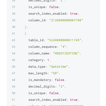
    decimal_digits
:
"2"
,
    is_unique
:
false
,
    search_index_enabled
:
true
,
    column_id
:
"2136000000007786"
}
,
{
    table_id
:
"5249000000011745"
,
    column_sequence
:
"4"
,
    column_name
:
"MODIFIEDTIME"
,
    category
:
1
,
    data_type
:
"datetime"
,
    max_length
:
"50"
,
    is_mandatory
:
false
,
    decimal_digits
:
"2"
,
    is_unique
:
false
,
    search_index_enabled
:
true
,