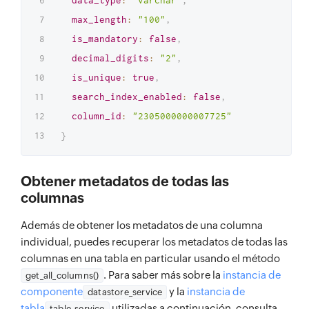
data_type
:
"varchar"
,
max_length
:
"100"
,
is_mandatory
:
false
,
decimal_digits
:
"2"
,
is_unique
:
true
,
search_index_enabled
:
false
,
column_id
:
"2305000000007725"
}
Obtener metadatos de todas las
columnas
Además de obtener los metadatos de una columna
individual, puedes recuperar los metadatos de todas las
columnas en una tabla en particular usando el método
. Para saber más sobre la
instancia de
get_all_columns()
componente
y la
instancia de
datastore_service
tabla
utilizadas a continuación, consulta
table_service