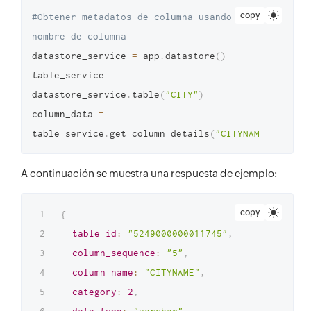
copy
#Obtener metadatos de columna usando el 
nombre de columna
datastore_service 
=
 app
.
datastore
(
)
table_service 
=
datastore_service
.
table
(
"CITY"
)
column_data 
=
table_service
.
get_column_details
(
"CITYNAME"
)
A continuación se muestra una respuesta de ejemplo:
copy
{
table_id
:
"5249000000011745"
,
column_sequence
:
"5"
,
column_name
:
"CITYNAME"
,
category
:
2
,