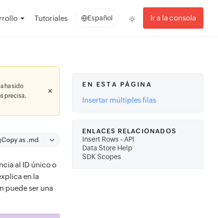
Ir a la consola
rollo
Tutoriales
Español
EN ESTA PÁGINA
a ha sido
s precisa,
Insertar múltiples filas
ENLACES RELACIONADOS
Insert Rows - API
Copy as .md
Data Store Help
SDK Scopes
cia al ID único o
xplica en la
ón puede ser una