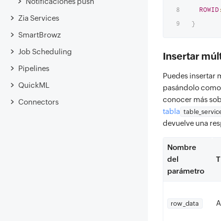
Notificaciones push
ROWID
Zia Services
}
SmartBrowz
Job Scheduling
Insertar múlt
Pipelines
Puedes insertar m
QuickML
pasándolo como
conocer más sob
Connectors
tabla
table_servic
devuelve una res
Nombre
del
T
parámetro
A
row_data