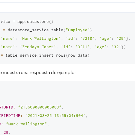
rvice 
=
 app
.
datastore
(
)
e 
=
 datastore_service
.
table
(
"Employee"
)
{
'name'
:
'Mark Wellington'
,
'id'
:
'7218'
,
'age'
:
'29'
}
,
{
'name'
:
'Zendaya Jones'
,
'id'
:
'3211'
,
'age'
:
'32'
}
]
 
=
 table_service
.
insert_rows
(
row_data
)
e muestra una respuesta de ejemplo:
ATORID
:
"2136000000006003"
,
IFIEDTIME
:
"2021-08-25 13:55:04:904"
,
e
:
"Mark Wellington"
,
:
29
,