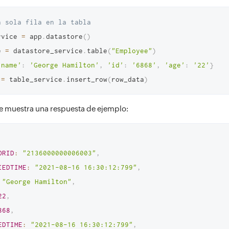
a sola fila en la tabla
rvice 
=
 app
.
datastore
(
)
e 
=
 datastore_service
.
table
(
"Employee"
)
'name'
:
'George Hamilton'
,
'id'
:
'6868'
,
'age'
:
'22'
}
 
=
 table_service
.
insert_row
(
row_data
)
e muestra una respuesta de ejemplo:
ORID
:
"2136000000006003"
,
IEDTIME
:
"2021-08-16 16:30:12:799"
,
"George Hamilton"
,
22
,
868
,
EDTIME
:
"2021-08-16 16:30:12:799"
,