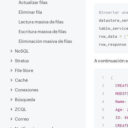
Actualizar filas
Eliminar fila
#Insertar un
datastore_se
Lectura masiva de filas
table_servic
Escritura masiva de filas
row_data 
=
{
Eliminación masiva de filas
row_response
NoSQL
Stratus
A continuación s
File Store
{
Caché
CREAT
Conexiones
MODIF
Búsqueda
Name
:
ZCQL
Age
:
ID
:
6
Correo
CREAT