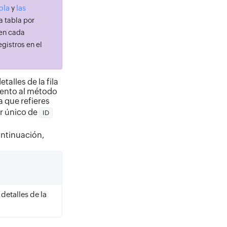
bla
las
y
a tabla por
 en cada
egistros en el
talles de la fila
mento al método
a que refieres
r único de
ID
ontinuación,
detalles de la