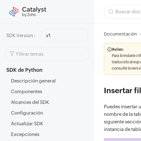
Catalyst
by Zoho
Documentación
SDK Version :
v1
Aviso:
Para brindarle i
traducido al esp
consulte la vers
SDK de Python
Descripción general
Insertar fi
Componentes
Alcances del SDK
Puedes insertar u
Configuración
nombre de la tabl
siguiente sección
Actualizar SDK
instancia de tab
Excepciones