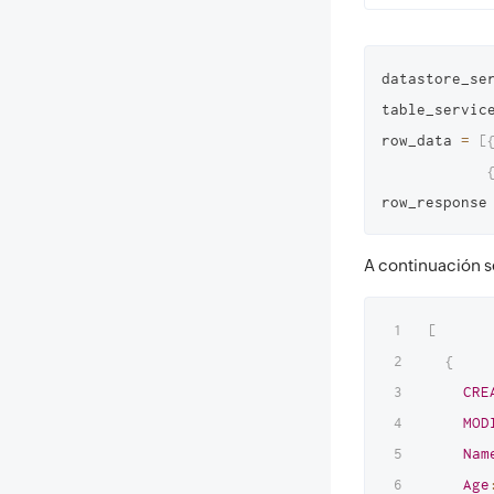
datastore_se
table_servic
row_data 
=
[
row_response
A continuación s
[
{
CRE
MOD
Nam
Age