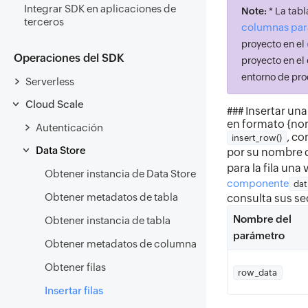
Integrar SDK en aplicaciones de
Note:
* La tabl
terceros
columnas para
proyecto en el
Operaciones del SDK
proyecto en el 
entorno de pro
Serverless
Cloud Scale
### Insertar una
en formato {no
Autenticación
, co
insert_row()
Data Store
por su nombre d
para la fila una
Obtener instancia de Data Store
componente
dat
Obtener metadatos de tabla
consulta sus se
Nombre del
Obtener instancia de tabla
parámetro
Obtener metadatos de columna
Obtener filas
row_data
Insertar filas