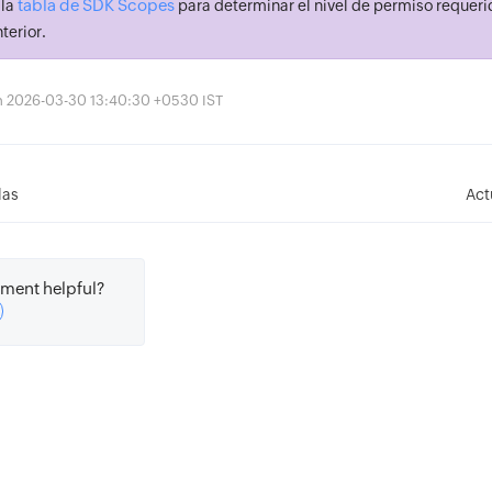
tabla de SDK Scopes
 la
para determinar el nivel de permiso requerid
terior.
ón 2026-03-30 13:40:30 +0530 IST
las
Act
ment helpful?