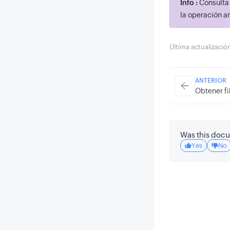
Info :
Consulta
la operación an
Última actualizaci
ANTERIOR
Obtener fi
Was this docu
Yes
No