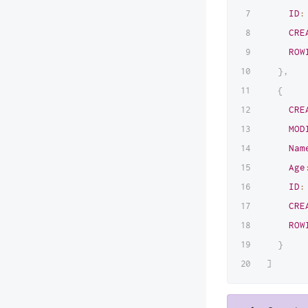
ID
:
CRE
ROW
}
,
{
CRE
MOD
Nam
Age
ID
:
CRE
ROW
}
]