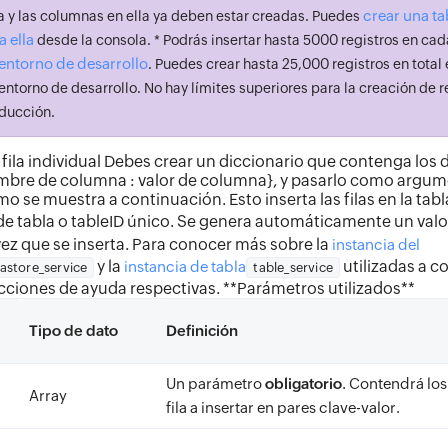
crear una ta
a y las columnas en ella ya deben estar creadas. Puedes
 ella
desde la consola. * Podrás insertar hasta 5000 registros en cad
entorno de desarrollo
. Puedes crear hasta 25,000 registros en total
entorno de desarrollo. No hay límites superiores para la creación de r
ducción.
 fila individual Debes crear un diccionario que contenga los de
mbre de columna : valor de columna}, y pasarlo como argu
mo se muestra a continuación. Esto inserta las filas en la tabl
e tabla o tableID único. Se genera automáticamente un valo
 vez que se inserta. Para conocer más sobre la
instancia del
y la
utilizadas a c
instancia de tabla
astore_service
table_service
cciones de ayuda respectivas. **Parámetros utilizados**
Tipo de dato
Definición
Un parámetro
obligatorio
. Contendrá los 
Array
fila a insertar en pares clave-valor.