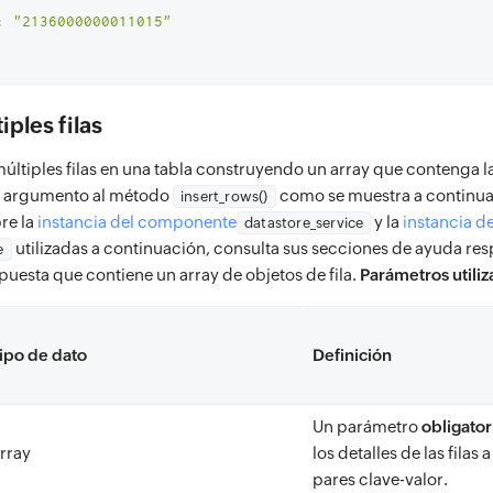
:
"2136000000011015"
iples filas
últiples filas en una tabla construyendo un array que contenga las
 argumento al método
como se muestra a continua
insert_rows()
re la
instancia del componente
y la
instancia d
datastore_service
utilizadas a continuación, consulta sus secciones de ayuda res
e
puesta que contiene un array de objetos de fila.
Parámetros utili
ipo de dato
Definición
Un parámetro
obligator
rray
los detalles de las filas 
pares clave-valor.