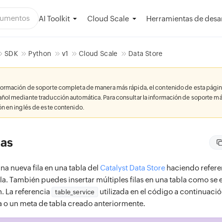
AI Toolkit
Herramientas de desar
Cloud Scale
SDK
Python
v1
Cloud Scale
Data Store
nformación de soporte completa de manera más rápida, el contenido de esta págin
añol mediante traducción automática. Para consultar la información de soporte má
ión en inglés de este contenido.
las
na nueva fila en una tabla del
Catalyst Data Store
haciendo referen
a. También puedes insertar múltiples filas en una tabla como se e
. La referencia
utilizada en el código a continuaci
table_service
la o un meta de tabla creado anteriormente.