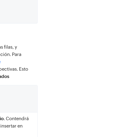
 filas, y
ción. Para
e
pectivas. Esto
zados
io
. Contendrá
a insertar en