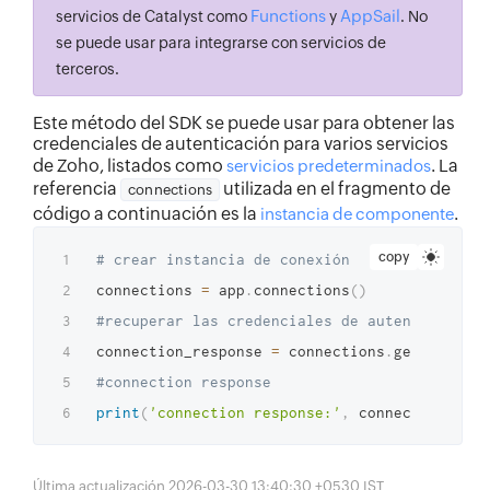
Functions
AppSail
servicios de Catalyst como
y
. No
se puede usar para integrarse con servicios de
terceros.
Este método del SDK se puede usar para obtener las
credenciales de autenticación para varios servicios
de Zoho, listados como
. La
servicios predeterminados
referencia
utilizada en el fragmento de
connections
código a continuación es la
.
instancia de componente
copy
# crear instancia de conexión
connections 
=
 app
.
connections
(
)
#recuperar las credenciales de autenticación 
connection_response 
=
 connections
.
get_connect
#connection response
print
(
'connection response:'
,
 connection_resp
Última actualización 2026-03-30 13:40:30 +0530 IST