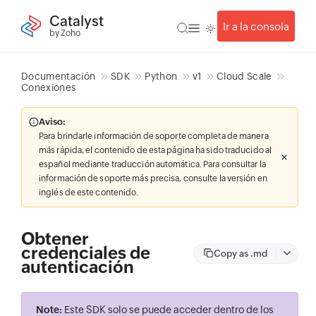
Catalyst
Ir a la consola
by Zoho
Documentación
SDK
Python
v1
Cloud Scale
Conexiones
Aviso:
Para brindarle información de soporte completa de manera
más rápida, el contenido de esta página ha sido traducido al
español mediante traducción automática. Para consultar la
información de soporte más precisa, consulte la versión en
inglés de este contenido.
Obtener
credenciales de
Copy as .md
autenticación
Note:
Este SDK solo se puede acceder dentro de los