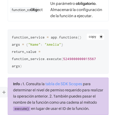
Un parámetro
obligatorio
.
Object
Almacenará la configuración
function_config
de la función a ejecutar.
copy
function_service 
=
 app
.
functions
(
)
args 
=
{
"Name"
:
"Amelia"
}
return_value 
=
function_service
.
execute
(
5249000000015567
,
args
)
tabla de SDK Scopes
Info :
1. Consulta la
para
determinar el nivel de permiso requerido para realizar
la operación anterior. 2. También puedes pasar el
nombre de la función como una cadena al método
en lugar de usar el ID de la función.
execute()