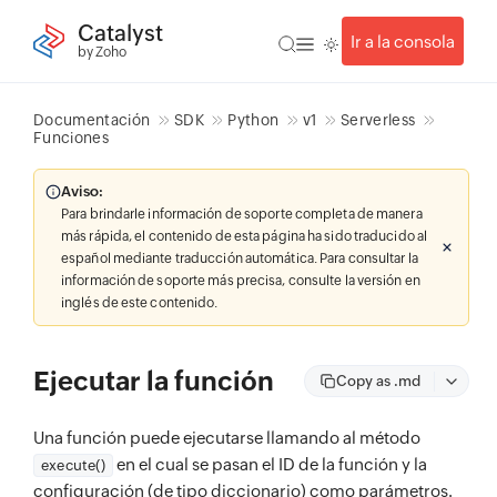
Catalyst
Ir a la consola
by Zoho
Documentación
SDK
Python
v1
Serverless
Funciones
Aviso:
Para brindarle información de soporte completa de manera
más rápida, el contenido de esta página ha sido traducido al
español mediante traducción automática. Para consultar la
información de soporte más precisa, consulte la versión en
inglés de este contenido.
Ejecutar la función
Copy as .md
Una función puede ejecutarse llamando al método
en el cual se pasan el ID de la función y la
execute()
configuración (de tipo diccionario) como parámetros.