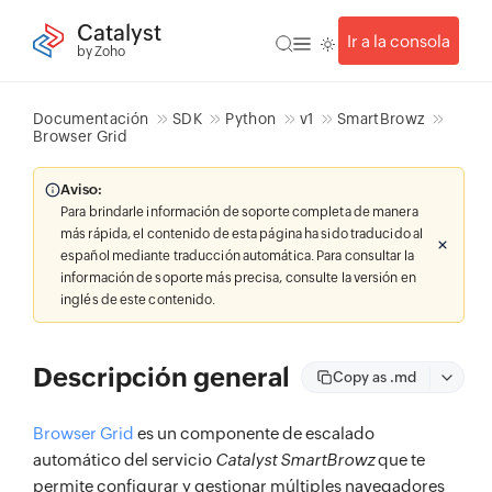
Catalyst
Ir a la consola
by Zoho
Documentación
SDK
Python
v1
SmartBrowz
Browser Grid
Aviso:
Para brindarle información de soporte completa de manera
más rápida, el contenido de esta página ha sido traducido al
español mediante traducción automática. Para consultar la
información de soporte más precisa, consulte la versión en
inglés de este contenido.
Descripción general
Copy as .md
Browser Grid
es un componente de escalado
automático del servicio
Catalyst SmartBrowz
que te
permite configurar y gestionar múltiples navegadores