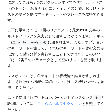
に対してこれら3つのアクションすべてを実行し、テキス
トのトーン、認識されたエンティティの分類、およびテキ
ストの要旨を提供するキーワードやフレーズを取得できま
す。
以下に示すように、1回のリクエストで最大
1500文字
のテ
キストブロックを入力として渡すことができます。テキス
トは
に渡されます。また、オプション
get_text_analytics()
のキーワードを渡して、それらのキーワードを含む文のみ
に対して感情分析を実行することもできます。このメソッ
ドは、2番目のパラメータとして空のリストを受け取りま
す。
レスポンスには、各テキスト分析機能の結果が含まれま
す。それぞれの機能の詳細については、各機能ページを参
照してください。
以下で使用されているコンポーネントインスタンス
の
zia
詳細については、
こちらのヘルプセクション
を参照してく
ださい。