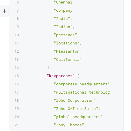
"Chennai"
,
"company"
,
"India"
,
"Indian"
,
"presence"
,
"locations"
,
"Pleasanton"
,
"California"
]
,
"keyphrases"
:
[
"corporate headquarters"
,
"multinational technology company
"Zoho Corporation"
,
"Zoho Office Suite"
,
"global headquarters"
,
"Tony Thomas"
,