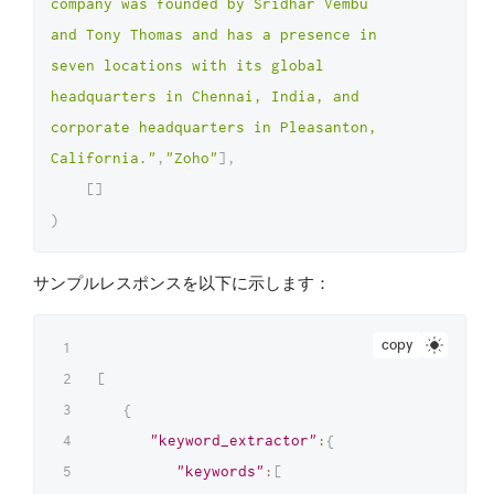
company was founded by Sridhar Vembu 
and Tony Thomas and has a presence in 
seven locations with its global 
headquarters in Chennai, India, and 
corporate headquarters in Pleasanton, 
California."
,
"Zoho"
]
,
[
]
)
サンプルレスポンスを以下に示します：
copy
[
{
"keyword_extractor"
:
{
"keywords"
:
[