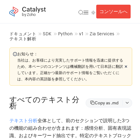
Catalyst
コンソールへ
by Zoho
ドキュメント
SDK
Python
v1
Zia Services
テキスト解析
お知らせ：
当社は、お客様により充実したサポート情報を迅速に提供する
ため、本ページのコンテンツは機械翻訳を用いて日本語に翻訳
しています。正確かつ最新のサポート情報をご覧いただくに
は、本内容の英語版を参照してください。
すべてのテキスト分
Copy as .md
析
テキスト分析
全体として、前のセクションで説明した3つ
の機能の組み合わせが含まれます：
感情分析
、
固有表現認
識
、および
キーワード抽出
です。特定のテキストブロック