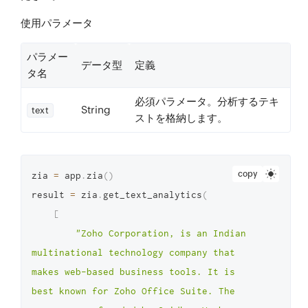
使用パラメータ
パラメー
データ型
定義
タ名
必須
パラメータ。分析するテキ
String
text
ストを格納します。
copy
zia 
=
 app
.
zia
(
)
result 
=
 zia
.
get_text_analytics
(
[
"Zoho Corporation, is an Indian 
multinational technology company that 
makes web-based business tools. It is 
best known for Zoho Office Suite. The 