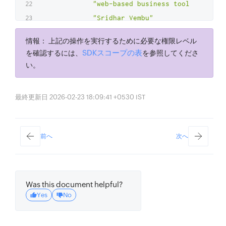
"web-based business tools"
,
"Sridhar Vembu"
]
情報：
上記の操作を実行するために必要な権限レベル
}
,
SDKスコープの表
を確認するには、
を参照してくださ
"sentiment_prediction"
:
[
い。
{
"document_sentiment"
:
"Neutral"
,
最終更新日 2026-02-23 18:09:41 +0530 IST
"sentence_analytics"
:
[
{
"sentence"
:
"Zoho Corporatio
前へ
次へ
"sentiment"
:
"Neutral"
,
"confidence_scores"
:
{
"negative"
:
0
,
Was this document helpful?
"neutral"
:
1
,
Yes
No
"positive"
:
0
}