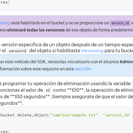
_res
)
oning
está habilitado en el bucket y no se proporciona un
e
version_id
jeto
eliminará todas las versiones
de ese objeto de forma predeterm
a versión específica de un objeto después de un tiempo espe
 el
del objeto si habilitaste
para tu buck
Versioning
versionId
zar este método del SDK, necesitas inicializarlo con el alcance
Admin
sección
formación sobre este requisito en esta
 programar tu operación de eliminación usando la variable
porcionas el valor de
como **100**, la operación de elimi
ttl
s de **100 segundos**. Siempre asegúrate de que el valor d
segundos**.
 bucket
.
delete_object
(
"sam/out/sample.txt"
,
'version_id'
_res
)