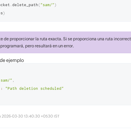
ucket
.
delete_path
(
"sam/"
)
es
)
 de proporcionar la ruta exacta. Si se proporciona una ruta incorrect
 programará, pero resultará en un error.
 de ejemplo
"sam/"
,
"
:
"Path deletion scheduled"
ón 2026-03-30 13:40:30 +0530 IST