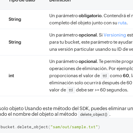
Un parámetro
obligatorio
. Contendrá el
String
completo del objeto junto con su
ruta
.
Un parámetro
opcional
. Si
Versioning
est
String
para tu bucket, este parámetro te ayudará
una versión particular usando su ID de v
Un parámetro
opcional
. Te permite prog
operaciones de eliminación. Por ejemplo,
int
proporcionas el valor de
como
60
,
ttl
eliminación solo ocurrirá después de 60
valor de
debe ser >= 60 segundos.
ttl
 solo objeto Usando este método del SDK, puedes eliminar un
ndo el nombre del objeto al método
.
delete_object()
 bucket
.
delete_object
(
"sam/out/sample.txt"
)