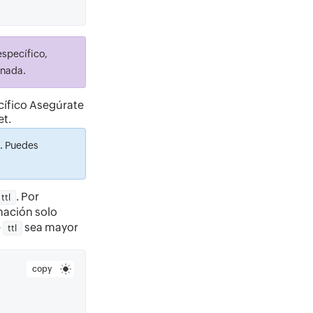
specífico,
inada.
cífico Asegúrate
et.
. Puedes
. Por
ttl
nación solo
e
sea mayor
ttl
copy
,