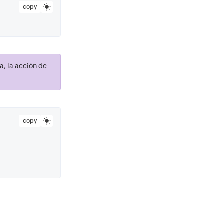
copy
a, la acción de
copy