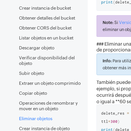
print
(
delete
Crear instancia de bucket
Obtener detalles del bucket
Versi
Note:
Si
Obtener CORS del bucket
eliminar un ob
Listar objetos en un bucket
### Eliminar un
Descargar objeto
de proporcionar
Verificar disponibilidad del
Info:
Para utili
objeto
obtener más in
Subir objeto
También puedes
Extraer un objeto comprimido
ejemplo, si pro
Copiar objeto
ocurrirá despué
o igual a **60 
Operaciones de renombrar y
mover en un objeto
delete_res 
=
Eliminar objetos
ttl
=
300
)
Crear instancia de objeto
print
(
delete