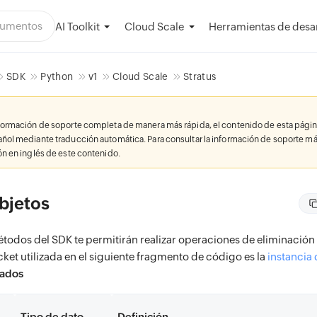
AI Toolkit
Herramientas de desar
Cloud Scale
SDK
Python
v1
Cloud Scale
Stratus
nformación de soporte completa de manera más rápida, el contenido de esta págin
añol mediante traducción automática. Para consultar la información de soporte má
ión en inglés de este contenido.
bjetos
todos del SDK te permitirán realizar operaciones de eliminación 
ket utilizada en el siguiente fragmento de código es la
instancia
zados
Tipo de dato
Definición