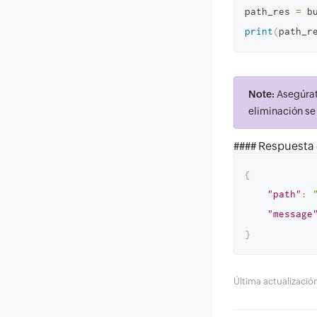
path_res 
=
 b
print
(
path_r
Note:
Asegúrate
eliminación se
#### Respuesta
{
"path"
:
"message
}
Última actualizaci