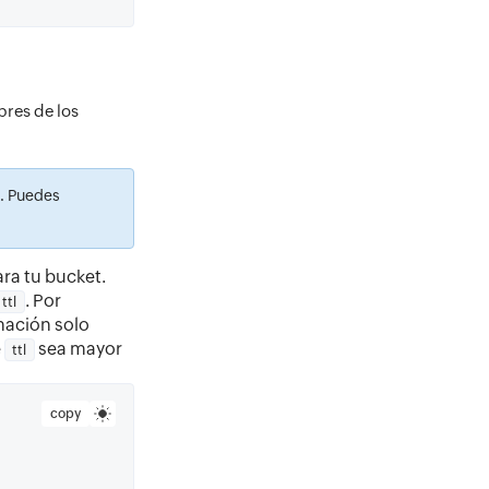
res de los
. Puedes
ra tu bucket.
. Por
ttl
nación solo
e
sea mayor
ttl
copy