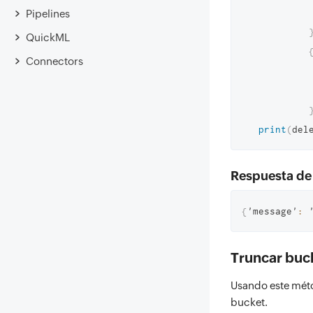
Pipelines
QuickML
Connectors
print
(
del
Respuesta de 
{
'message'
:
 
Truncar buc
Usando este méto
bucket.