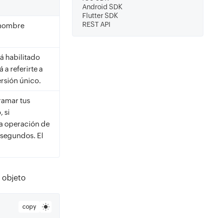
Android SDK
Flutter SDK
REST API
 nombre
á habilitado
 a referirte a
ersión único.
ramar tus
 si
 la operación de
 segundos. El
 objeto
copy