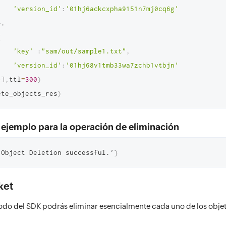
'version_id'
:
'01hj6ackcxpha9151n7mj0cq6g'
}
,
{
'key'
:
"sam/out/sample1.txt"
,
'version_id'
:
'01hj68v1tmb33wa7zchb1vtbjn'
}
]
,
ttl
=
300
)
ete_objects_res
)
ejemplo para la operación de eliminación
'Object Deletion successful.'
}
ket
do del SDK podrás eliminar esencialmente cada uno de los objet