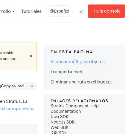
Ir a la consola
rollo
Tutoriales
Español
EN ESTA PÁGINA
a ha sido
s precisa,
Eliminar múltiples objetos
Truncar bucket
Eliminar una ruta en el bucket
Copy as .md
en Stratus. La
ENLACES RELACIONADOS
Stratus Component Help
 del componente
.
Documentation
Java SDK
Node.js SDK
Web SDK
iOS SDK