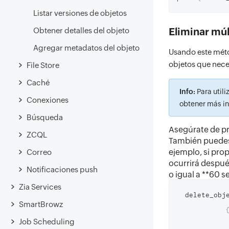
Listar versiones de objetos
Eliminar múl
Obtener detalles del objeto
Agregar metadatos del objeto
Usando este méto
objetos que nece
File Store
Caché
Info:
Para utili
Conexiones
obtener más in
Búsqueda
Asegúrate de p
ZCQL
También puedes
ejemplo, si pro
Correo
ocurrirá despué
Notificaciones push
o igual a **60 
Zia Services
  delete_ob
SmartBrowz
Job Scheduling