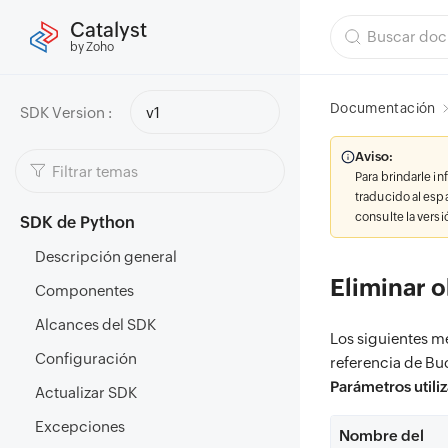
Catalyst
by Zoho
Documentación
SDK Version :
v1
Aviso:
Para brindarle i
traducido al esp
consulte la vers
SDK de Python
Descripción general
Eliminar o
Componentes
Alcances del SDK
Los siguientes mé
Configuración
referencia de Buc
Parámetros utili
Actualizar SDK
Excepciones
Nombre del