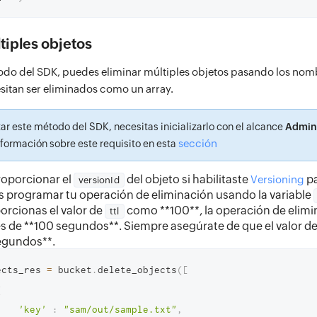
tiples objetos
do del SDK, puedes eliminar múltiples objetos pasando los nomb
sitan ser eliminados como un array.
zar este método del SDK, necesitas inicializarlo con el alcance
Admin
sección
formación sobre este requisito en esta
roporcionar el
del objeto si habilitaste
pa
Versioning
versionId
 programar tu operación de eliminación usando la variable
porcionas el valor de
como **100**, la operación de elimi
ttl
s de **100 segundos**. Siempre asegúrate de que el valor d
segundos**.
jects_res 
=
 bucket
.
delete_objects
(
[
{
'key'
:
"sam/out/sample.txt"
,