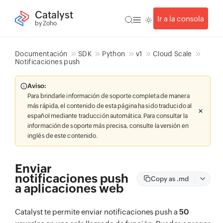
Catalyst
Ir a la consola
by Zoho
Documentación
SDK
Python
v1
Cloud Scale
Notificaciones push
Aviso:
Para brindarle información de soporte completa de manera
más rápida, el contenido de esta página ha sido traducido al
español mediante traducción automática. Para consultar la
información de soporte más precisa, consulte la versión en
inglés de este contenido.
Enviar
notificaciones push
Copy as .md
a aplicaciones web
Catalyst te permite enviar notificaciones push a
50