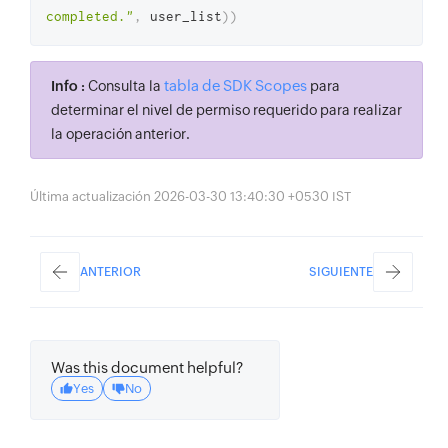
completed."
,
 user_list
)
)
tabla de SDK Scopes
Info :
Consulta la
para
determinar el nivel de permiso requerido para realizar
la operación anterior.
Última actualización 2026-03-30 13:40:30 +0530 IST
ANTERIOR
SIGUIENTE
Was this document helpful?
Yes
No