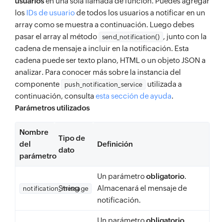
usuarios
en una sola llamada de función. Puedes agregar
los
IDs de usuario
de todos los usuarios a notificar en un
array como se muestra a continuación. Luego debes
pasar el array al método
, junto con la
send_notification()
cadena de mensaje a incluir en la notificación. Esta
cadena puede ser texto plano, HTML o un objeto JSON a
analizar. Para conocer más sobre la instancia del
componente
utilizada a
push_notification_service
continuación, consulta
esta sección de ayuda
.
Parámetros utilizados
Nombre
Tipo de
del
Definición
dato
parámetro
Un parámetro
obligatorio
.
String
Almacenará el mensaje de
notification_message
notificación.
Un parámetro
obligatorio
.