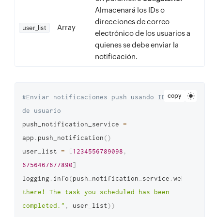
Almacenará los IDs o
direcciones de correo
Array
user_list
electrónico de los usuarios a
quienes se debe enviar la
notificación.
copy
#Enviar notificaciones push usando IDs 
de usuario
push_notification_service 
=
app
.
push_notification
(
)
user_list 
=
[
1234556789098
,
6756467677890
]
logging
.
info
(
push_notification_service
.
web
(
)
.
send_
there! The task you scheduled has been 
completed."
,
 user_list
)
)