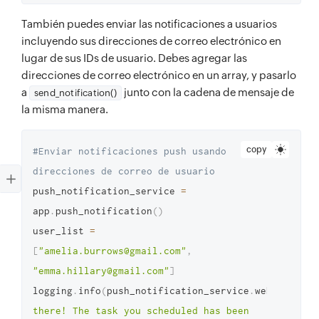
También puedes enviar las notificaciones a usuarios
incluyendo sus direcciones de correo electrónico en
lugar de sus IDs de usuario. Debes agregar las
direcciones de correo electrónico en un array, y pasarlo
a
junto con la cadena de mensaje de
send_notification()
la misma manera.
copy
#Enviar notificaciones push usando 
direcciones de correo de usuario
push_notification_service 
=
app
.
push_notification
(
)
user_list 
=
[
"amelia.burrows@gmail.com"
,
"emma.hillary@gmail.com"
]
logging
.
info
(
push_notification_service
.
web
(
)
.
send_
there! The task you scheduled has been 