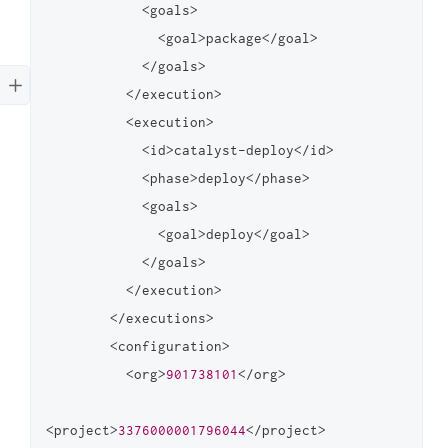
            <goals>

              <goal>package</goal>

            </goals>

          </execution>

          <execution>

            <id>catalyst-deploy</id>

            <phase>deploy</phase>

            <goals>

              <goal>deploy</goal>

            </goals>

          </execution>

        </executions>

        <configuration>

          <org>
901738101
</org>

<project>
3376000001796044
</project>
