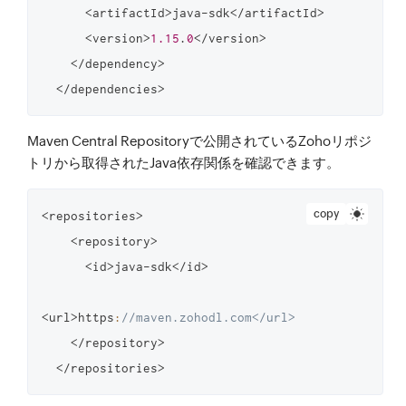
      <artifactId>java-sdk</artifactId>

      <version>
1.15
.
0
</version>

    </dependency>

Maven Central Repositoryで公開されているZohoリポジ
トリから取得されたJava依存関係を確認できます。
copy
<repositories>

    <repository>

      <id>java-sdk</id>

<url>https
:
//maven.zohodl.com</url>
    </repository>
