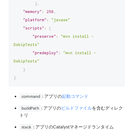
}
,
"memory"
:
256
,
"platform"
:
"javase"
"scripts"
:
{
"preserve"
:
"mvn install -
DskipTests"
"predeploy"
:
"mvn install -
DskipTests"
}
}
: アプリの
起動コマンド
command
: アプリの
ビルドファイル
を含むディレク
buildPath
トリ
: アプリのCatalystマネージドランタイム
stack