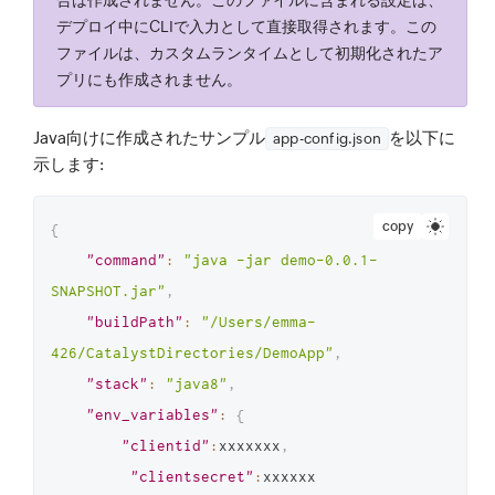
合は作成されません。このファイルに含まれる設定は、
デプロイ中にCLIで入力として直接取得されます。この
ファイルは、カスタムランタイムとして初期化されたア
プリにも作成されません。
Java向けに作成されたサンプル
を以下に
app-config.json
示します:
copy
{
"command"
:
"java -jar demo-0.0.1-
SNAPSHOT.jar"
,
"buildPath"
:
"/Users/emma-
426/CatalystDirectories/DemoApp"
,
"stack"
:
"java8"
,
"env_variables"
:
{
"clientid"
:
xxxxxxx
,
"clientsecret"
:
xxxxxx
