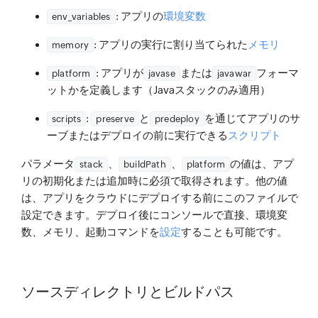
: アプリの
環境変数
env_variables
: アプリの実行に割り当てられた
メモリ
memory
: アプリが
または
フォーマ
platform
javase
javawar
ットかを定義します（Javaスタックのみ適用）
:
と
を通じてアプリのサ
scripts
preserve
predeploy
ーブまたはデプロイの前に実行できる
スクリプト
パラメータ
、
、
の値は、アプ
stack
buildPath
platform
リの初期化または追加時に必須で取得されます。他の値
は、アプリをクラウドにデプロイする前にこのファイルで
設定できます。デプロイ後にコンソールで直接、環境変
数、メモリ、起動コマンドを
設定
することも可能です。
ソースディレクトリとビルドパス