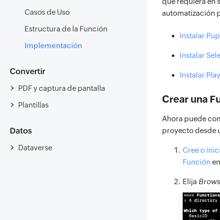
que requiera en s
Casos de Uso
automatización pa
Estructura de la Función
Instalar Pu
Implementación
Instalar Se
Convertir
Instalar Pla
PDF y captura de pantalla
Crear una F
Plantillas
Ahora puede come
Datos
proyecto desde u
Dataverse
Cree o inic
Función
en
Elija
Brows