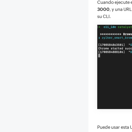
Cuando ejecute el
3000
, y una UR
su CLI.
Puede usar esta 