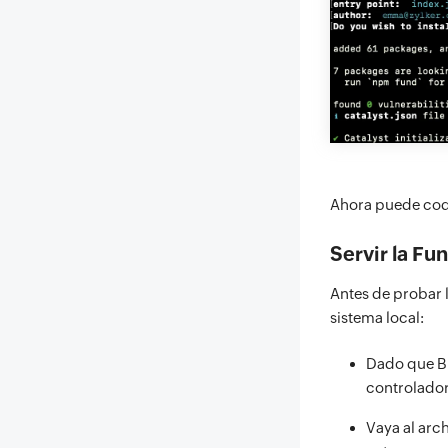
Ahora puede codi
Servir la Fu
Antes de probar 
sistema local:
Dado que B
controlado
Vaya al arc