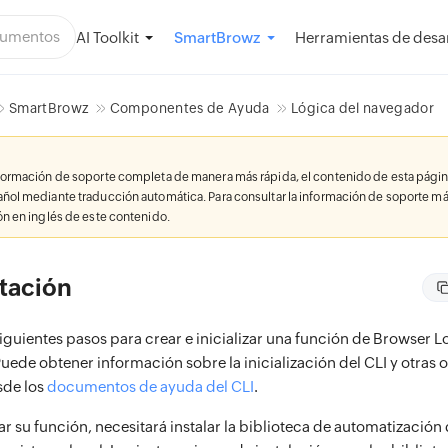
AI Toolkit
Herramientas de desar
SmartBrowz
SmartBrowz
Componentes de Ayuda
Lógica del navegador
nformación de soporte completa de manera más rápida, el contenido de esta págin
añol mediante traducción automática. Para consultar la información de soporte má
ión en inglés de este contenido.
tación
guientes pasos para crear e inicializar una función de Browser Lo
Puede obtener información sobre la inicialización del CLI y otras
sde los
documentos de ayuda del CLI
.
zar su función, necesitará instalar la biblioteca de automatizació