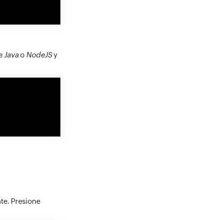
de
Java
o
NodeJS
y
e. Presione