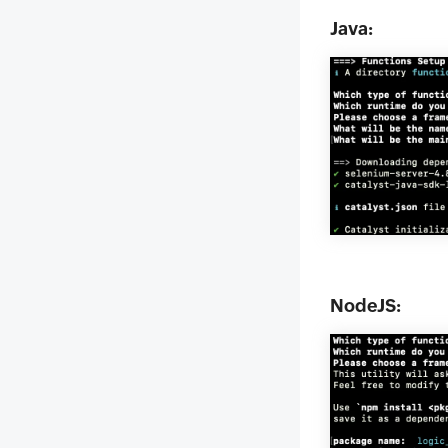
Java:
NodeJS: