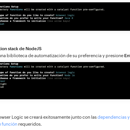
ion stack de NodeJS
 una biblioteca de automatización de su preferencia y presione
En
owser Logic se creará exitosamente junto con las
dependencias y
e función
requeridos.