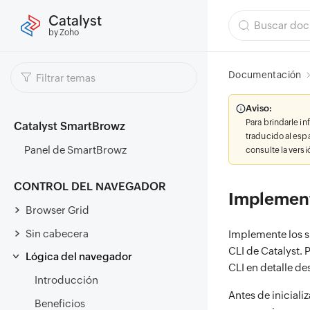
Catalyst
by Zoho
Documentación
Aviso:
Para brindarle i
Catalyst SmartBrowz
traducido al esp
Panel de SmartBrowz
consulte la vers
CONTROL DEL NAVEGADOR
Implemen
Browser Grid
Sin cabecera
Implemente los si
CLI de Catalyst. 
Lógica del navegador
CLI en detalle de
Introducción
Antes de iniciali
Beneficios