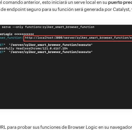
 comando anterior, esto iniciará un serve local en su
puerto pre
L de endpoint seguro para su función será generada por Catalyst, 
URL para probar sus funciones de Browser Logic en su navegador