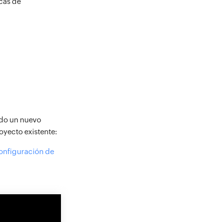
ecas de
ndo un nuevo
oyecto existente:
onfiguración de