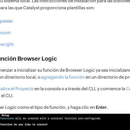
u sistema local. Las instrucciones de instalación para las bibliot
ra las que Catalyst proporciona plantillas son:
ppeteer
lenium
ywright
unción Browser Logic
nzar a inicializar su función de Browser Logic ya sea inicializa
n directorio local, o
agregando la función
en un directorio de pr
ialice el Proyecto
en la consola o a través del CLI, y comience la
C
 el CLI.
er Logic
como el tipo de función, y haga clic en
Enter
.