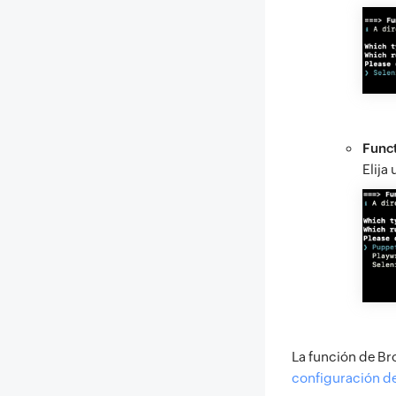
Funct
Elija
La función de Br
configuración d