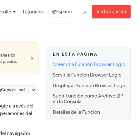
Ir a la consola
rollo
Tutoriales
Español
EN ESTA PÁGINA
a ha sido
s precisa,
Crear una Función Browser Logic
Servir la Función Browser Logic
Desplegar Función Browser Logic
Copy as .md
Subir Función como Archivo ZIP
en la Consola
gic a través del
Detalles de la Función
 operaciones del
n del navegador