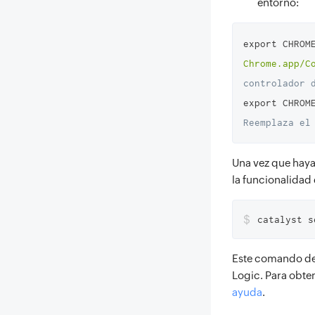
entorno:
export CHROM
Chrome.app/C
controlador 
export CHROM
Reemplaza el
Una vez que haya
la funcionalidad
$
catalyst s
Este comando del
Logic. Para obten
ayuda
.