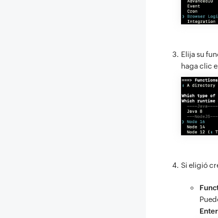
Elija su f
haga clic 
Si eligió c
Funct
Puede
Enter