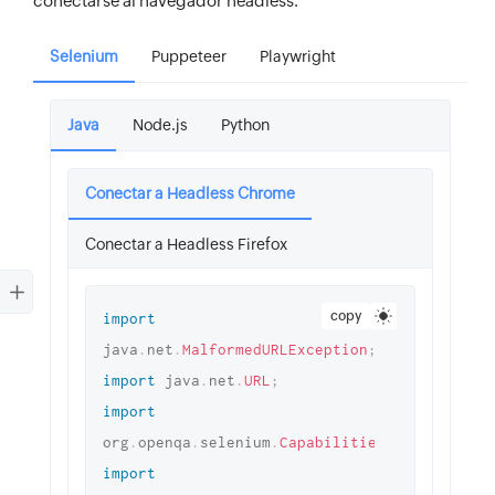
conectarse al navegador headless.
Selenium
Puppeteer
Playwright
Java
Node.js
Python
Conectar a Headless Chrome
Conectar a Headless Firefox
copy
import
java
.
net
.
MalformedURLException
;
import
java
.
net
.
URL
;
import
org
.
openqa
.
selenium
.
Capabilities
;
import