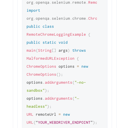
org
.
openqa
.
selenium
.
remote
.
RemoteWebDriver
;
import
org
.
openqa
.
selenium
.
chrome
.
ChromeOptions
;
public
class
RemoteChromeLoggingExample
{
public
static
void
main
(
String
[
]
 args
)
throws
MalformedURLException
{
ChromeOptions
 options 
=
new
ChromeOptions
(
)
;
options
.
addArguments
(
"–no-
sandbox"
)
;
options
.
addArguments
(
"–
headless"
)
;
URL
 remoteUrl 
=
new
URL
(
“
YOUR_WEBDRIVER_ENDPOINT
”
)
;