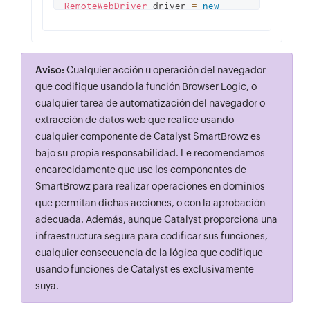
RemoteWebDriver
 driver 
=
new
RemoteWebDriver
(
remoteUrl
,
options
)
;
Capabilities
 caps 
=
Aviso:
Cualquier acción u operación del navegador
driver
.
getCapabilities
(
)
;
que codifique usando la función Browser Logic, o
String
 browserName 
=
cualquier tarea de automatización del navegador o
extracción de datos web que realice usando
caps
.
getBrowserName
(
)
;
cualquier componente de Catalyst SmartBrowz es
String
 browserVersion 
=
bajo su propia responsabilidad. Le recomendamos
caps
.
getBrowserVersion
(
)
;
encarecidamente que use los componentes de
System
.
out
.
println
(
“
Browser
:
SmartBrowz para realizar operaciones en dominios
" + browserName + "
 " 
+
que permitan dichas acciones, o con la aprobación
browserVersion
)
;
adecuada. Además, aunque Catalyst proporciona una
infraestructura segura para codificar sus funciones,
driver
.
get
(
“https
:
/
/
example
.
com”
)
;
cualquier consecuencia de la lógica que codifique
System
.
out
.
println
(
“
Page
usando funciones de Catalyst es exclusivamente
title is
:
 " 
+
suya.
driver
.
getTitle
(
)
)
;