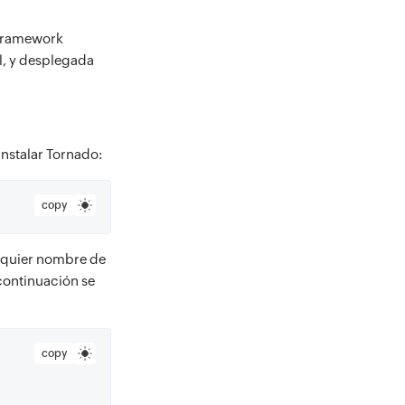
l framework
l, y desplegada
instalar Tornado:
copy
lquier nombre de
 continuación se
copy