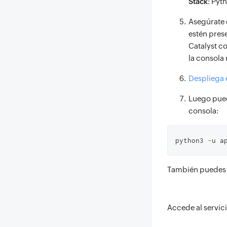
Stack
: Pyt
Asegúrate 
estén prese
Catalyst c
la consola
Despliega e
Luego pued
consola:
python3 
-
u a
También puedes c
Accede al servic