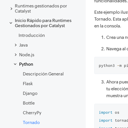
funcionalidades.
Runtimes gestionados por
Catalyst
Este ejemplo ilu
Tornado. Esta ap
Inicio Rápido para Runtimes
Gestionados por Catalyst
en la consola.
Introducción
Crea una n
Java
Navega al 
Node.js
Python
python3 
-
m p
Descripción General
Ahora pued
Flask
tu elección
Django
muestra un
Bottle
import
CherryPy
import
 torna
Tornado