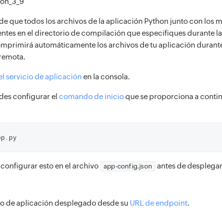
hon_3_9
de que todos los archivos de la aplicación Python junto con los
ntes en el directorio de compilación que especifiques durante la 
omprimirá automáticamente los archivos de tu aplicación durante
 remota.
l servicio de aplicación
en la consola.
es configurar el
comando de inicio
que se proporciona a contin
pp
.
py
onfigurar esto en el archivo
antes de desplegar
app-config.json
io de aplicación desplegado desde su
URL de endpoint
.