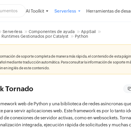
AI Toolkit
Herramientas de desar
Serverless
Serverless
Componentes de ayuda
AppSail
a Runtimes Gestionados por Catalyst
Python
nformación de soporte completa de manera más rápida, el contenido de esta págin
añol mediante traducción automática. Para consultar la información de soporte má
ión en inglés de este contenido.
k Tornado
amework web de Python y una biblioteca de redes asíncronas que
e para servir aplicaciones web. Este framework es por lo tanto i
d de conexiones de servidor activas, como en websockets. Torn
onalización integrada, ejecución rápida de solicitudes y muchas 