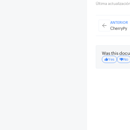
Última actualizaci
ANTERIOR
CherryPy
Was this docu
Yes
No