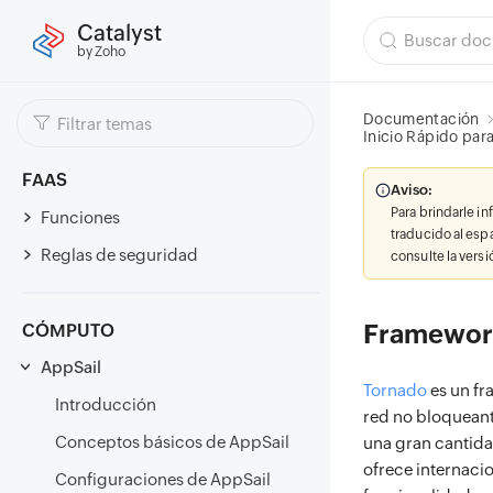
Catalyst
by Zoho
Documentación
Inicio Rápido par
FAAS
Aviso:
Para brindarle i
Funciones
traducido al esp
Reglas de seguridad
consulte la vers
Framewor
CÓMPUTO
AppSail
Tornado
es un fr
Introducción
red no bloqueant
Conceptos básicos de AppSail
una gran cantida
ofrece internaci
Configuraciones de AppSail