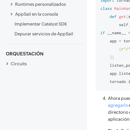
import
 torna
Runtimes personalizados
class
MainHa
AppSail en la consola
def
get
(
Implementar Catalyst SDK
        self
if
 __name__ 
Depurar servicios de AppSail
    app 
=
 to
(
r"/
ORQUESTACIÓN
]
)
Circuits
    listen_
    app
.
list
    tornado
.
Ahora pue
agregarlo
e
directorio 
aplicación