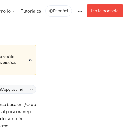
Ir a la consola
rollo
Tutoriales
Español
a ha sido
s precisa,
Copy as .md
 se basa en I/O de
deal para manejar
ado también
otras