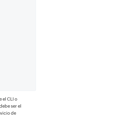
)
 el CLI o
debe ser el
rvicio de