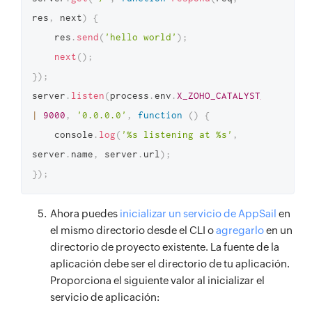
res
,
 next
)
{
    res
.
send
(
'hello world'
)
;
next
(
)
;
}
)
;
server
.
listen
(
process
.
env
.
X_ZOHO_CATALYST_LISTEN_P
|
9000
,
'0.0.0.0'
,
function
(
)
{
    console
.
log
(
'%s listening at %s'
,
server
.
name
,
 server
.
url
)
;
}
)
;
Ahora puedes
inicializar un servicio de AppSail
en
el mismo directorio desde el CLI o
agregarlo
en un
directorio de proyecto existente. La fuente de la
aplicación debe ser el directorio de tu aplicación.
Proporciona el siguiente valor al inicializar el
servicio de aplicación: