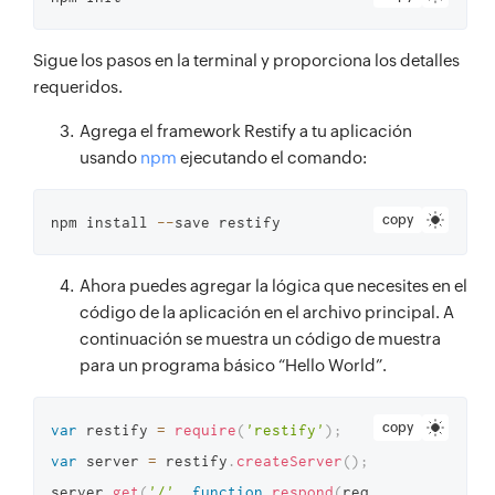
Sigue los pasos en la terminal y proporciona los detalles
requeridos.
Agrega el framework Restify a tu aplicación
usando
npm
ejecutando el comando:
copy
npm install 
--
save restify
Ahora puedes agregar la lógica que necesites en el
código de la aplicación en el archivo principal. A
continuación se muestra un código de muestra
para un programa básico “Hello World”.
copy
var
 restify 
=
require
(
'restify'
)
;
var
 server 
=
 restify
.
createServer
(
)
;
server
.
get
(
'/'
,
function
respond
(
req
,