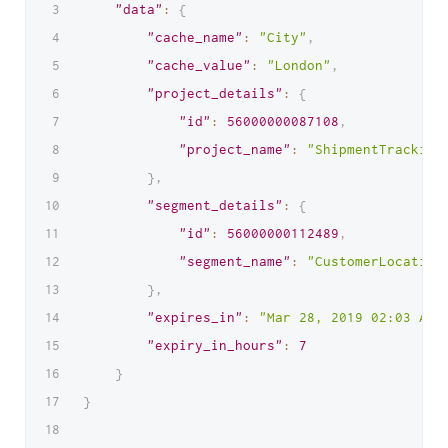
"data"
:
{
"cache_name"
:
"City"
,
"cache_value"
:
"London"
,
"project_details"
:
{
"id"
:
56000000087108
,
"project_name"
:
"ShipmentTracking
}
,
"segment_details"
:
{
"id"
:
56000000112489
,
"segment_name"
:
"CustomerLocation
}
,
"expires_in"
:
"Mar 28, 2019 02:03 AM"
"expiry_in_hours"
:
7
}
}