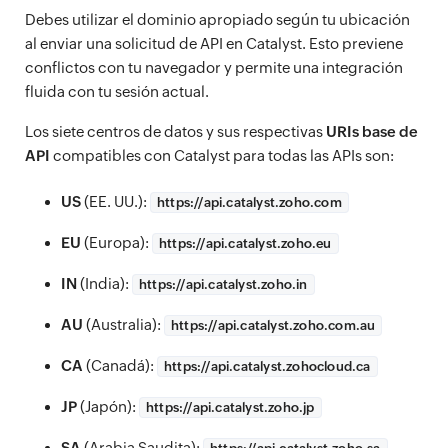
Debes utilizar el dominio apropiado según tu ubicación
al enviar una solicitud de API en Catalyst. Esto previene
conflictos con tu navegador y permite una integración
fluida con tu sesión actual.
Los siete centros de datos y sus respectivas
URIs base de
API
compatibles con Catalyst para todas las APIs son:
US
(EE. UU.):
https://
api.catalyst.zoho.com
EU
(Europa):
https://
api.catalyst.zoho.eu
IN
(India):
https://
api.catalyst.zoho.in
AU
(Australia):
https://
api.catalyst.zoho.com.au
CA
(Canadá):
https://
api.catalyst.zohocloud.ca
JP
(Japón):
https://
api.catalyst.zoho.jp
SA
(Arabia Saudita):