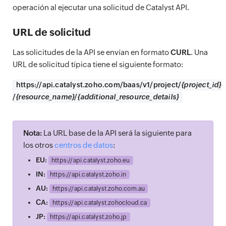
operación al ejecutar una solicitud de Catalyst API.
URL de solicitud
Las solicitudes de la API se envían en formato
CURL
. Una
URL de solicitud típica tiene el siguiente formato:
https://
api.catalyst.zoho.com/baas/v1/project/
{project_id}
/
{resource_name}
/
{additional_resource_details}
Nota:
La URL base de la API será la siguiente para
los otros
centros de datos
:
EU:
https://
api.catalyst.zoho.eu
IN:
https://
api.catalyst.zoho.in
AU:
https://
api.catalyst.zoho.com.au
CA:
https://
api.catalyst.zohocloud.ca
JP:
https://
api.catalyst.zoho.jp