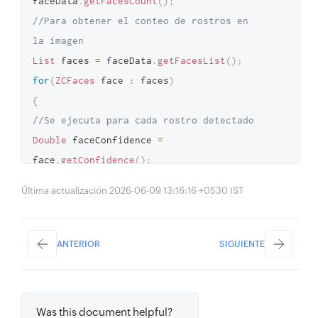
faceData
.
getFacesCount
(
)
;
//Para obtener el conteo de rostros en 
la imagen 
List
 faces 
=
 faceData
.
getFacesList
(
)
;
for
(
ZCFaces
 face 
:
 faces
)
{
//Se ejecuta para cada rostro detectado 
Double
 faceConfidence 
=
face
.
getConfidence
(
)
;
//Para obtener la puntuación de 
Última actualización 2026-06-09 13:16:16 +0530 IST
confianza de cada análisis 
ZCAge
 age 
=
 face
.
getAge
(
)
;
//Para obtener la edad del rostro 
ANTERIOR
SIGUIENTE
ZCGender
 gender 
=
 face
.
getGender
(
)
;
//Para obtener el género del rostro 
ZCFaceEmotion
 emotion 
=
Was this document helpful?