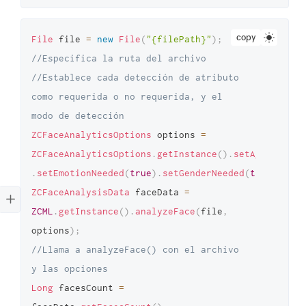
copy
File
 file 
=
new
File
(
"{filePath}"
)
;
//Especifica la ruta del archivo 
//Establece cada detección de atributo 
como requerida o no requerida, y el 
modo de detección 
ZCFaceAnalyticsOptions
 options 
=
ZCFaceAnalyticsOptions
.
getInstance
(
)
.
setAgeNeeded
(
.
setEmotionNeeded
(
true
)
.
setGenderNeeded
(
true
)
.
setA
ZCFaceAnalysisData
 faceData 
=
ZCML
.
getInstance
(
)
.
analyzeFace
(
file
,
options
)
;
//Llama a analyzeFace() con el archivo 
y las opciones 
Long
 facesCount 
=