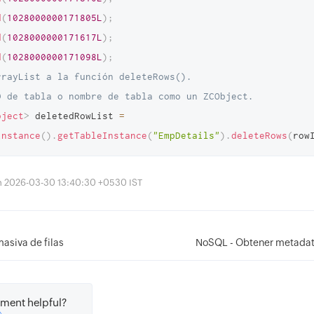
d
(
1028000000171805L
)
;
d
(
1028000000171617L
)
;
d
(
1028000000171098L
)
;
rrayList a la función deleteRows(). 
D de tabla o nombre de tabla como un ZCObject. 
bject
>
 deletedRowList 
=
Instance
(
)
.
getTableInstance
(
"EmpDetails"
)
.
deleteRows
(
row
ón 2026-03-30 13:40:30 +0530 IST
masiva de filas
NoSQL - Obtener metadat
ment helpful?