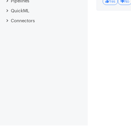
Pipelines
Yes
No
QuickML
Connectors