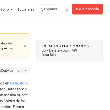
Ir a la consola
rollo
Tutoriales
Español
a ha sido
ENLACES RELACIONADOS
s precisa,
Bulk Delete Rows - API
Data Store
Copy as .md
fica en
Data Store
.
esde Data Store o
ción masiva puede
s únicos de las
nuación. Debes