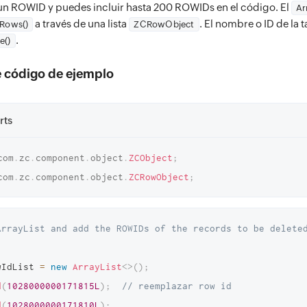
 un ROWID y puedes incluir hasta 200 ROWIDs en el código. El
Ar
a través de una lista
. El nombre o ID de la 
eRows()
ZCRowObject
.
e()
 código de ejemplo
rts
com
.
zc
.
component
.
object
.
ZCObject
;
com
.
zc
.
component
.
object
.
ZCRowObject
;
ArrayList and add the ROWIDs of the records to be deleted
wIdList 
=
new
ArrayList
<
>
(
)
;
d
(
1028000000171815L
)
;
// reemplazar row id 
d
(
1028000000171810L
)
;