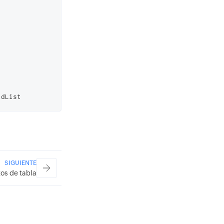
IdList
)
;
SIGUIENTE
os de tabla