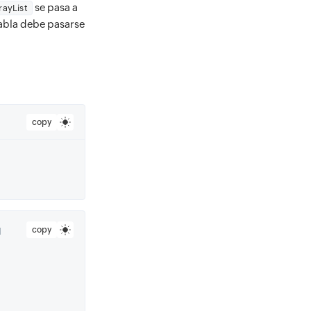
se pasa a
rayList
tabla debe pasarse
copy
copy
 