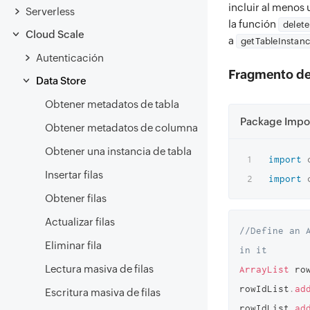
incluir al menos
Serverless
la función
delet
Cloud Scale
a
getTableInstanc
Autenticación
Fragmento de
Data Store
Obtener metadatos de tabla
Package Impo
Obtener metadatos de columna
Obtener una instancia de tabla
import
Insertar filas
import
Obtener filas
Actualizar filas
//Define an 
Eliminar fila
in it
Lectura masiva de filas
ArrayList
 ro
rowIdList
.
ad
Escritura masiva de filas
rowIdList
.
ad