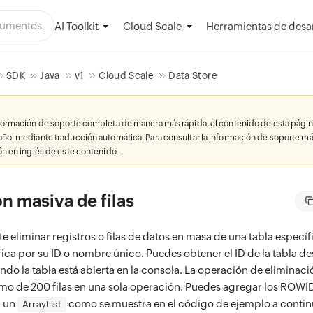
AI Toolkit
Herramientas de desar
Cloud Scale
SDK
Java
v1
Cloud Scale
Data Store
nformación de soporte completa de manera más rápida, el contenido de esta págin
añol mediante traducción automática. Para consultar la información de soporte má
ión en inglés de este contenido.
n masiva de filas
te eliminar registros o filas de datos en masa de una tabla especí
ifica por su ID o nombre único. Puedes obtener el ID de la tabla d
ndo la tabla está abierta en la consola. La operación de elimina
mo de 200 filas en una sola operación. Puedes agregar los ROWID
n un
como se muestra en el código de ejemplo a conti
ArrayList