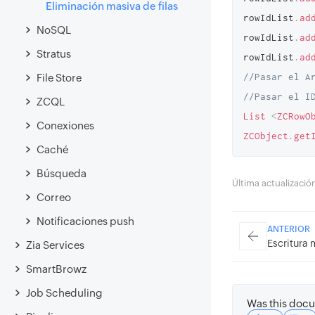
Eliminación masiva de filas
rowIdList
.
ad
NoSQL
rowIdList
.
ad
Stratus
rowIdList
.
ad
//Pasar el A
File Store
//Pasar el I
ZCQL
List
<
ZCRowO
Conexiones
ZCObject
.
get
Caché
Búsqueda
Última actualizaci
Correo
Notificaciones push
ANTERIOR
Escritura 
Zia Services
SmartBrowz
Job Scheduling
Was this docu