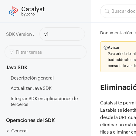
Catalyst
by Zoho
Documentación
SDK Version :
v1
Aviso:
Para brindarle i
traducido al esp
consulte la vers
Java SDK
Descripción general
Eliminació
Actualizar Java SDK
Integrar SDK en aplicaciones de
Catalyst te permi
terceros
La tabla se ident
desde la URL cua
Operaciones del SDK
eliminar un máxi
General
filas a eliminar e