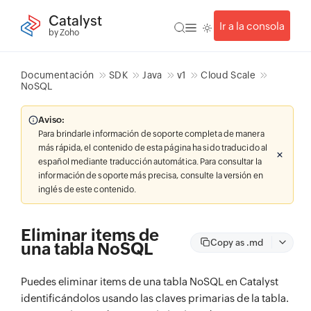
Catalyst
Ir a la consola
by Zoho
Documentación
SDK
Java
v1
Cloud Scale
NoSQL
Aviso:
Para brindarle información de soporte completa de manera
más rápida, el contenido de esta página ha sido traducido al
español mediante traducción automática. Para consultar la
información de soporte más precisa, consulte la versión en
inglés de este contenido.
Eliminar items de
Copy as .md
una tabla NoSQL
Puedes eliminar items de una tabla NoSQL en Catalyst
identificándolos usando las claves primarias de la tabla.