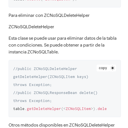
Para eliminar con ZCNoSQLDeleteHelper
ZCNoSQLDeleteHelper
Esta clase se puede usar para eliminar datos de la tabla
con condiciones. Se puede obtener a partir de la
instancia ZCNoSQLTable.
copy
//public ZCNoSQLDeleteHelper 
getDeleteHelper(ZCNoSQLItem keys) 
throws Exception;
//public ZCNoSQLResponseBean delete() 
throws Exception;
table
.
getDeleteHelper
(
<
ZCNoSQLItem
>
)
.
delete
(
)
;
Otros métodos disponibles en ZCNoSQLDeleteHelper