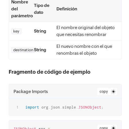
Nombre
Tipo de
del
Definición
dato
parámetro
El nombre original del objeto
String
key
que necesitas renombrar
El nuevo nombre con el que
String
destination
renombras el objeto
Fragmento de código de ejemplo
Package Imports
copy
import
org
.
json
.
simple
.
JSONObject
;
copy
JSONObject
 res 
=