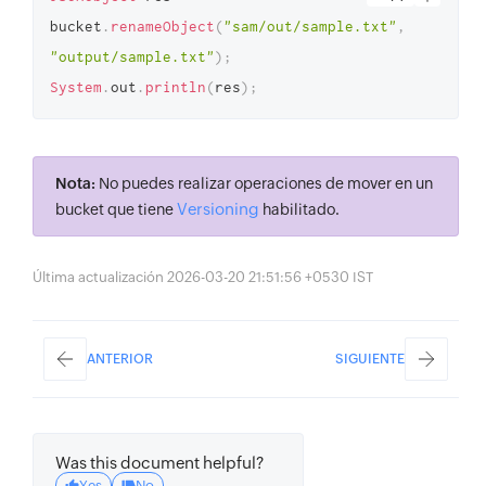
bucket
.
renameObject
(
"sam/out/sample.txt"
,
"output/sample.txt"
)
;
System
.
out
.
println
(
res
)
;
Nota:
No puedes realizar operaciones de mover en un
Versioning
bucket que tiene
habilitado.
Última actualización 2026-03-20 21:51:56 +0530 IST
ANTERIOR
SIGUIENTE
Was this document helpful?
Yes
No