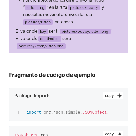
Por ejemplo, si tienes un archivo llamado
“
” en la ruta
, y
kitten.png
pictures/puppy
necesitas mover el archivo a la ruta
, entonces:
pictures/kitten
El valor de
será ‘
’
key
pictures/puppy/kitten.png
El valor de
será
destination
‘
’
pictures/kitten/kitten.png
Fragmento de código de ejemplo
Package Imports
copy
import
org
.
json
.
simple
.
JSONObject
;
copy
JSONObject
 res 
=