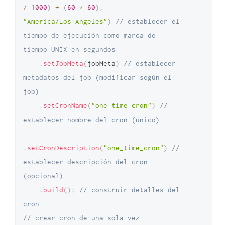
/
1000
)
+
(
60
*
60
)
,
"America/Los_Angeles"
)
// establecer el 
tiempo de ejecución como marca de 
tiempo UNIX en segundos
.
setJobMeta
(
jobMeta
)
// establecer 
metadatos del job (modificar según el 
job)
.
setCronName
(
"one_time_cron"
)
// 
establecer nombre del cron (único)
.
setCronDescription
(
"one_time_cron"
)
// 
establecer descripción del cron 
(opcional)
.
build
(
)
;
// construir detalles del 
cron
// crear cron de una sola vez