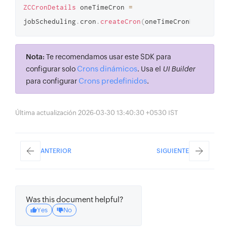
ZCCronDetails
 oneTimeCron 
=
jobScheduling
.
cron
.
createCron
(
oneTimeCronDetails
)
;
Nota:
Te recomendamos usar este SDK para
Crons dinámicos
configurar solo
. Usa el
UI Builder
Crons predefinidos
para configurar
.
Última actualización 2026-03-30 13:40:30 +0530 IST
ANTERIOR
SIGUIENTE
Was this document helpful?
Yes
No