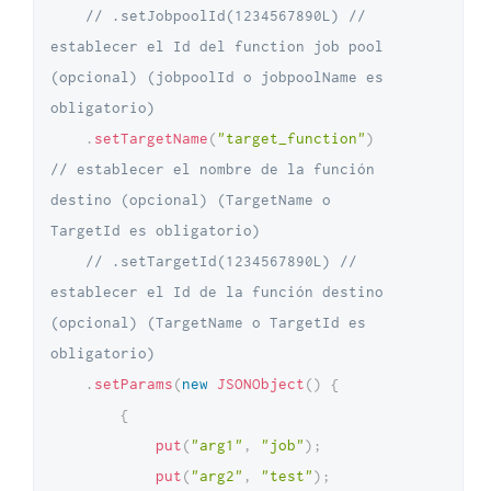
// .setJobpoolId(1234567890L) // 
establecer el Id del function job pool 
(opcional) (jobpoolId o jobpoolName es 
obligatorio)
.
setTargetName
(
"target_function"
)
// establecer el nombre de la función 
destino (opcional) (TargetName o 
TargetId es obligatorio)
// .setTargetId(1234567890L) // 
establecer el Id de la función destino 
(opcional) (TargetName o TargetId es 
obligatorio)
.
setParams
(
new
JSONObject
(
)
{
{
put
(
"arg1"
,
"job"
)
;
put
(
"arg2"
,
"test"
)
;