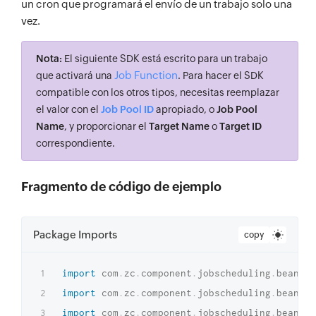
un cron que programará el envío de un trabajo solo una
vez.
Nota:
El siguiente SDK está escrito para un trabajo
Job Function
que activará una
. Para hacer el SDK
compatible con los otros tipos, necesitas reemplazar
el valor con el
Job Pool ID
apropiado, o
Job Pool
Name
, y proporcionar el
Target Name
o
Target ID
correspondiente.
Fragmento de código de ejemplo
Package Imports
copy
import
com
.
zc
.
component
.
jobscheduling
.
beans
.
c
import
com
.
zc
.
component
.
jobscheduling
.
beans
.
c
import
com
.
zc
.
component
.
jobscheduling
.
beans
.
j