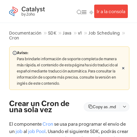
Catalyst
Ir a la consola
by Zoho
Documentación
SDK
Java
v1
Job Scheduling
Cron
Aviso:
Para brindarle información de soporte completa de manera
más rápida, el contenido de esta página ha sido traducido al
español mediante traducción automática. Para consultar la
información de soporte más precisa, consulte la versión en
inglés de este contenido.
Crear un Cron de
Copy as .md
una sola vez
El componente
Cron
se usa para programar el envío de
un
job
al
job Pool
. Usando el siguiente SDK, podrás crear