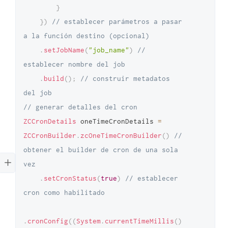
}
}
)
// establecer parámetros a pasar 
a la función destino (opcional)
.
setJobName
(
"job_name"
)
// 
establecer nombre del job
.
build
(
)
;
// construir metadatos 
del job
// generar detalles del cron
ZCCronDetails
 oneTimeCronDetails 
=
ZCCronBuilder
.
zcOneTimeCronBuilder
(
)
// 
obtener el builder de cron de una sola 
vez
.
setCronStatus
(
true
)
// establecer 
cron como habilitado
.
cronConfig
(
(
System
.
currentTimeMillis
(
)