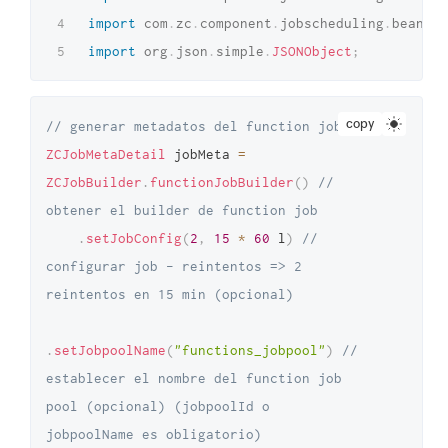
import
com
.
zc
.
component
.
jobscheduling
.
beans
.
j
import
org
.
json
.
simple
.
JSONObject
;
copy
// generar metadatos del function job
ZCJobMetaDetail
 jobMeta 
=
ZCJobBuilder
.
functionJobBuilder
(
)
// 
obtener el builder de function job
.
setJobConfig
(
2
,
15
*
60
 l
)
// 
configurar job - reintentos => 2 
reintentos en 15 min (opcional)
.
setJobpoolName
(
"functions_jobpool"
)
// 
establecer el nombre del function job 
pool (opcional) (jobpoolId o 
jobpoolName es obligatorio)