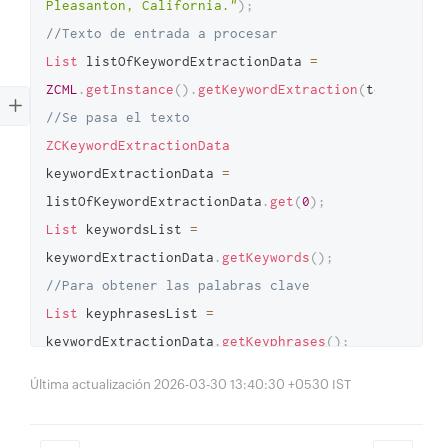
Pleasanton, California."
)
;
//Texto de entrada a procesar 
List
 listOfKeywordExtractionData 
=
ZCML
.
getInstance
(
)
.
getKeywordExtraction
(
textArray
)
//Se pasa el texto 
ZCKeywordExtractionData
keywordExtractionData 
=
listOfKeywordExtractionData
.
get
(
0
)
;
List
 keywordsList 
=
keywordExtractionData
.
getKeywords
(
)
;
//Para obtener las palabras clave 
List
 keyphrasesList 
=
keywordExtractionData
.
getKeyphrases
(
)
;
//Para obtener las frases clave
Última actualización 2026-03-30 13:40:30 +0530 IST