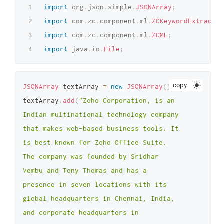
import
org
.
json
.
simple
.
JSONArray
;
import
com
.
zc
.
component
.
ml
.
ZCKeywordExtractio
import
com
.
zc
.
component
.
ml
.
ZCML
;
import
java
.
io
.
File
;
copy
JSONArray
 textArray 
=
new
JSONArray
(
)
;
textArray
.
add
(
"Zoho Corporation, is an 
Indian multinational technology company 
that makes web-based business tools. It 
is best known for Zoho Office Suite. 
The company was founded by Sridhar 
Vembu and Tony Thomas and has a 
presence in seven locations with its 
global headquarters in Chennai, India, 
and corporate headquarters in 