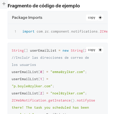
Fragmento de código de ejemplo
Package Imports
copy
import
com
.
zc
.
component
.
notifications
.
ZCWebNo
copy
String
[
]
 userEmailList 
=
new
String
[
3
]
;
//Incluir las direcciones de correo de 
los usuarios 
userEmailList
[
0
]
=
"emma@zylker.com"
;
userEmailList
[
1
]
=
"p.boyle@zylker.com"
;
userEmailList
[
2
]
=
"noel@zylker.com"
;
ZCWebNotification
.
getInstance
(
)
.
notifyUser
(
"Hi 
there! The task you scheduled has been 