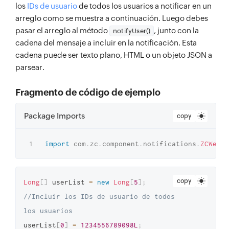
los
IDs de usuario
de todos los usuarios a notificar en un
arreglo como se muestra a continuación. Luego debes
pasar el arreglo al método
, junto con la
notifyUser()
cadena del mensaje a incluir en la notificación. Esta
cadena puede ser texto plano, HTML o un objeto JSON a
parsear.
Fragmento de código de ejemplo
Package Imports
copy
import
com
.
zc
.
component
.
notifications
.
ZCWebNo
copy
Long
[
]
 userList 
=
new
Long
[
5
]
;
//Incluir los IDs de usuario de todos 
los usuarios 
userList
[
0
]
=
1234556789098L
;