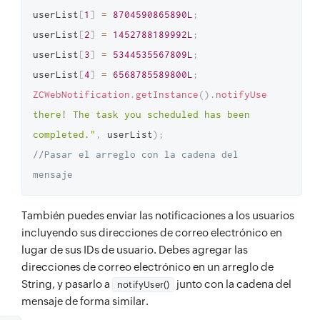
userList
[
1
]
=
8704590865890L
;
userList
[
2
]
=
1452788189992L
;
userList
[
3
]
=
5344535567809L
;
userList
[
4
]
=
6568785589800L
;
ZCWebNotification
.
getInstance
(
)
.
notifyUser
(
"Hi 
there! The task you scheduled has been 
completed."
,
 userList
)
;
//Pasar el arreglo con la cadena del 
mensaje
También puedes enviar las notificaciones a los usuarios
incluyendo sus direcciones de correo electrónico en
lugar de sus IDs de usuario. Debes agregar las
direcciones de correo electrónico en un arreglo de
String, y pasarlo a
junto con la cadena del
notifyUser()
mensaje de forma similar.