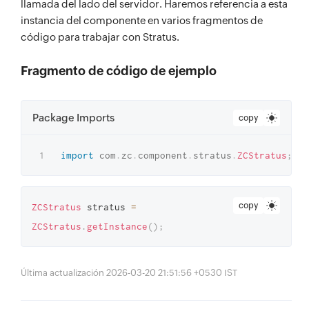
llamada del lado del servidor. Haremos referencia a esta
instancia del componente en varios fragmentos de
código para trabajar con Stratus.
Fragmento de código de ejemplo
Package Imports
copy
import
com
.
zc
.
component
.
stratus
.
ZCStratus
;
copy
ZCStratus
 stratus 
=
ZCStratus
.
getInstance
(
)
;
Última actualización 2026-03-20 21:51:56 +0530 IST