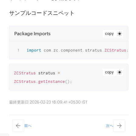
サンプルコードスニペット
Package Imports
copy
import
com
.
zc
.
component
.
stratus
.
ZCStratus
;
copy
ZCStratus
 stratus 
=
ZCStratus
.
getInstance
(
)
;
最終更新日 2026-02-23 18:09:41 +0530 IST
前へ
次へ