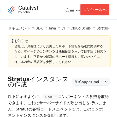
Catalyst
コンソールへ
by Zoho
ドキュメント
SDK
Java
v1
Cloud Scale
Stratus
お知らせ：
当社は、お客様により充実したサポート情報を迅速に提供する
ため、本ページのコンテンツは機械翻訳を用いて日本語に翻訳
しています。正確かつ最新のサポート情報をご覧いただくに
は、本内容の英語版を参照してください。
Stratusインスタンス
Copy as .md
の作成
以下に示すように、
コンポーネントの参照を取得
stratus
できます。これはサーバーサイドの呼び出しを行いませ
ん。Stratusの各種コードスニペットでは、このコンポー
ネントインスタンスを参照します。