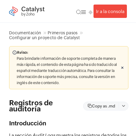
Catalyst
Ir a la consola
by Zoho
Documentación
Primeros pasos
Configurar un proyecto de Catalyst
Aviso:
Para brindarle información de soporte completa de manera
más rápida, el contenido de esta página ha sido traducido al
español mediante traducción automática. Para consultar la
información de soporte más precisa, consulte la versión en
inglés de este contenido.
Registros de
Copy as .md
auditoría
Introducción
La sección
Audit Logs
muestra los registros de todos los