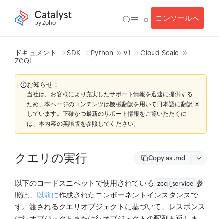
Catalyst
コンソールへ
by Zoho
ドキュメント
SDK
Python
v1
Cloud Scale
ZCQL
お知らせ：
当社は、お客様により充実したサポート情報を迅速に提供する
ため、本ページのコンテンツは機械翻訳を用いて日本語に翻訳
しています。正確かつ最新のサポート情報をご覧いただくに
は、本内容の英語版を参照してください。
クエリの実行
Copy as .md
以下のコードスニペットで使用されている
参
zcql_service
照は、
以前に
作成されたコンポーネントインスタンスで
す。渡されるクエリオブジェクトに基づいて、レスポンス
は行オブジェクトまたは行オブジェクトの配列を返しま