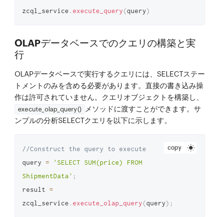
zcql_service
.
execute_query
(
query
)
OLAPデータベースでのクエリの構築と実
行
OLAPデータベースで実行するクエリには、SELECTステー
トメントのみを含める必要があります。直接の書き込み操
作は許可されていません。クエリオブジェクトを構築し、
メソッドに渡すことができます。サ
execute_olap_query()
ンプルの分析SELECTクエリを以下に示します。
copy
//Construct the query to execute 
query 
=
'SELECT SUM(price) FROM 
ShipmentData'
;
result 
=
zcql_service
.
execute_olap_query
(
query
)
;