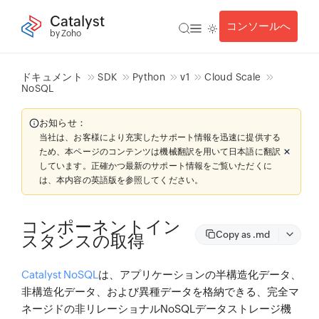
Catalyst
コンソールへ
by Zoho
ドキュメント
SDK
Python
v1
Cloud Scale
NoSQL
お知らせ：
当社は、お客様により充実したサポート情報を迅速に提供する
ため、本ページのコンテンツは機械翻訳を用いて日本語に翻訳
しています。正確かつ最新のサポート情報をご覧いただくに
は、本内容の英語版を参照してください。
コンポーネントイン
Copy as .md
スタンスの取得
Catalyst NoSQL
は、アプリケーションの半構造化データ、
非構造化データ、および異種データを格納できる、完全マ
ネージドの非リレーショナルNoSQLデータストレージ機