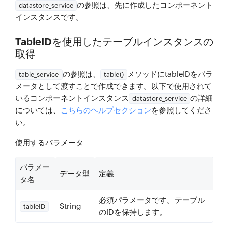
の参照は、先に作成したコンポーネント
datastore_service
インスタンスです。
TableIDを使用したテーブルインスタンスの
取得
の参照は、
メソッドにtableIDをパラ
table_service
table()
メータとして渡すことで作成できます。以下で使用されて
いるコンポーネントインスタンス
の詳細
datastore_service
については、
こちらのヘルプセクション
を参照してくださ
い。
使用するパラメータ
パラメー
データ型
定義
タ名
必須
パラメータです。テーブル
String
tableID
のIDを保持します。