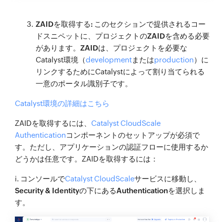
ZAIDを取得する:
このセクションで提供されるコー
ドスニペットに、プロジェクトの
ZAID
を含める必要
があります。
ZAID
は、プロジェクトを必要な
Catalyst環境（
development
または
production
）に
リンクするためにCatalystによって割り当てられる
一意のポータル識別子です。
Catalyst環境の詳細はこちら
ZAIDを取得するには、
Catalyst CloudScale
Authentication
コンポーネントのセットアップが必須で
す。ただし、アプリケーションの認証フローに使用するか
どうかは任意です。ZAIDを取得するには：
i. コンソールで
Catalyst CloudScale
サービスに移動し、
Security & Identity
の下にある
Authentication
を選択しま
す。