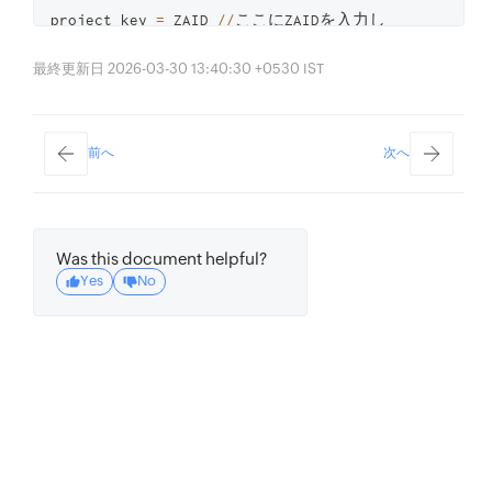
project_key 
=
 ZAID 
//
ここにZAIDを入力し
てください

最終更新日 2026-03-30 13:40:30 +0530 IST
environment 
=
"Development"
//
"Development"
または
"Production"
を指定
してください

前へ
次へ
catalyst_credential 
=
credentials
.
RefreshTokenCredential
(
Cred
)
catalyst_options 
=
 ICatalystOptions
(
Was this document helpful?
project_id
=
project_id
,
Yes
No
project_key
=
project_key
,
project_domain
=
"https://api.catalyst.zoho.com"
,
environment
=
environment
,
)
catalystApp 
=
zcatalyst_sdk
.
initialize_app
(
credential
=
catalyst_credential
,