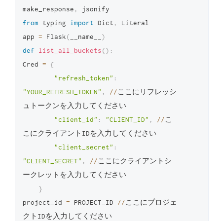
make_response
,
from
 typing 
import
 Dict
,
 Literal 

app 
=
 Flask
(
__name__
)
def
list_all_buckets
(
)
:
Cred 
=
{
"refresh_token"
:
"YOUR_REFRESH_TOKEN"
,
//
ここにリフレッシ
ュトークンを入力してください

"client_id"
:
"CLIENT_ID"
,
//
こ
こにクライアントIDを入力してください

"client_secret"
:
"CLIENT_SECRET"
,
//
ここにクライアントシ
ークレットを入力してください

}
project_id 
=
 PROJECT_ID 
//
ここにプロジェ
クトIDを入力してください
