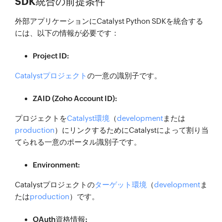
SDK統合の前提条件
外部アプリケーションにCatalyst Python SDKを統合する
には、以下の情報が必要です：
Project ID:
Catalystプロジェクト
の一意の識別子です。
ZAID (Zoho Account ID):
プロジェクトを
Catalyst環境
（
development
または
production
）にリンクするためにCatalystによって割り当
てられる一意のポータル識別子です。
Environment:
Catalystプロジェクトの
ターゲット環境
（
development
ま
たは
production
）です。
OAuth資格情報: