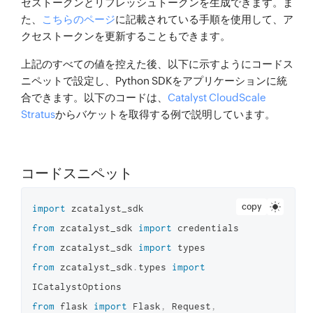
セストークンとリフレッシュトークンを生成できます。ま
た、
こちらのページ
に記載されている手順を使用して、ア
クセストークンを更新することもできます。
上記のすべての値を控えた後、以下に示すようにコードス
ニペットで設定し、Python SDKをアプリケーションに統
合できます。以下のコードは、
Catalyst CloudScale
Stratus
からバケットを取得する例で説明しています。
コードスニペット
copy
import
from
 zcatalyst_sdk 
import
from
 zcatalyst_sdk 
import
from
 zcatalyst_sdk
.
types 
import
from
 flask 
import
 Flask
,
 Request
,