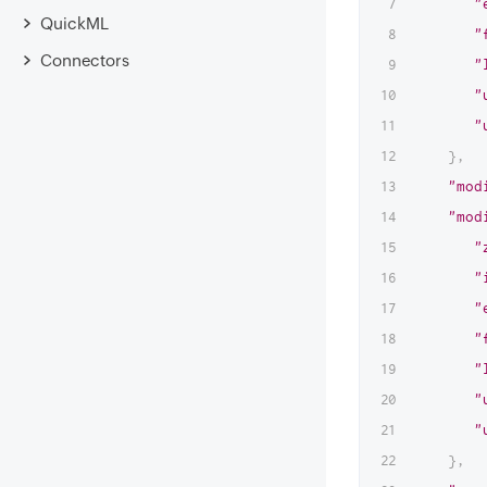
"
QuickML
"
Connectors
"
"
"
}
,
"mod
"mod
"
"
"
"
"
"
"
}
,