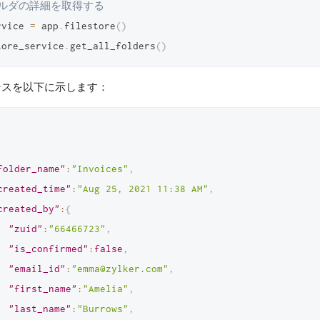
ォルダの詳細を取得する
rvice 
=
 app
.
filestore
(
)
tore_service
.
get_all_folders
(
)
ンスを以下に示します：
folder_name"
:
"Invoices"
,
created_time"
:
"Aug 25, 2021 11:38 AM"
,
created_by"
:
{
"zuid"
:
"66466723"
,
"is_confirmed"
:
false
,
"email_id"
:
"emma@zylker.com"
,
"first_name"
:
"Amelia"
,
"last_name"
:
"Burrows"
,