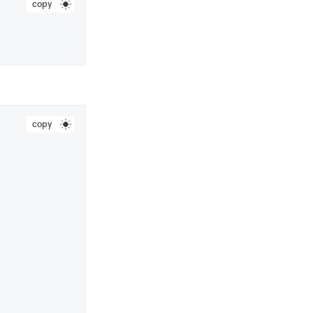
copy
copy