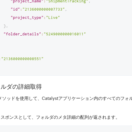
"project_name"
:
"ShipmentTracking"
,
"id"
:
"2136000000007733"
,
"project_type"
:
"Live"
}
,
"folder_details"
:
"5249000000016011"
:
"2136000000008551"
ォルダの詳細取得
メソッドを使用して、Catalystアプリケーション内のすべてのフ
レスポンスとして、フォルダのメタ詳細の配列が返されます。