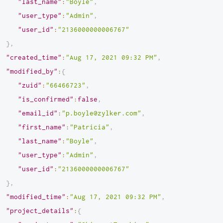
"last_name"
:
"Boyle"
,
"user_type"
:
"Admin"
,
"user_id"
:
"2136000000006767"
}
,
"created_time"
:
"Aug 17, 2021 09:32 PM"
,
"modified_by"
:
{
"zuid"
:
"66466723"
,
"is_confirmed"
:
false
,
"email_id"
:
"p.boyle@zylker.com"
,
"first_name"
:
"Patricia"
,
"last_name"
:
"Boyle"
,
"user_type"
:
"Admin"
,
"user_id"
:
"2136000000006767"
}
,
"modified_time"
:
"Aug 17, 2021 09:32 PM"
,
"project_details"
:
{