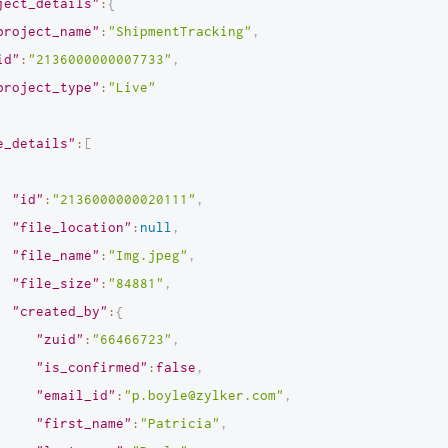
ject_details"
:
{
project_name"
:
"ShipmentTracking"
,
id"
:
"2136000000007733"
,
project_type"
:
"Live"
e_details"
:
[
"id"
:
"2136000000020111"
,
"file_location"
:
null
,
"file_name"
:
"Img.jpeg"
,
"file_size"
:
"84881"
,
"created_by"
:
{
"zuid"
:
"66466723"
,
"is_confirmed"
:
false
,
"email_id"
:
"p.boyle@zylker.com"
,
"first_name"
:
"Patricia"
,