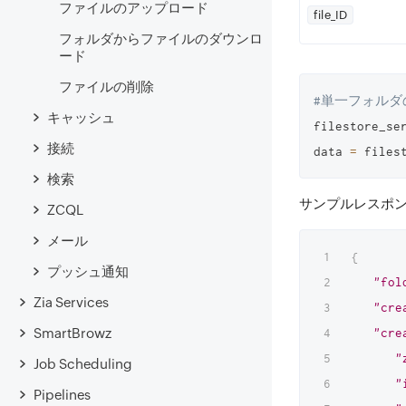
ファイルのアップロード
file_ID
フォルダからファイルのダウンロ
ード
ファイルの削除
#単一フォルダ
キャッシュ
filestore_se
接続
data 
=
 files
検索
サンプルレスポ
ZCQL
メール
{
プッシュ通知
"fol
Zia Services
"cre
SmartBrowz
"cre
"
Job Scheduling
"
Pipelines