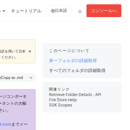
日本語
コンソールへ
ル
チュートリアル
このページについて
翻訳を用いて日本
てください。
単一フォルダの詳細取得
すべてのフォルダの詳細取得
Copy as .md
関連リンク
Retrieve Folder Details - API
ージコンポーネ
File Store Help
ーネントの大幅
SDK Scopes
さい。
st.com
までメー