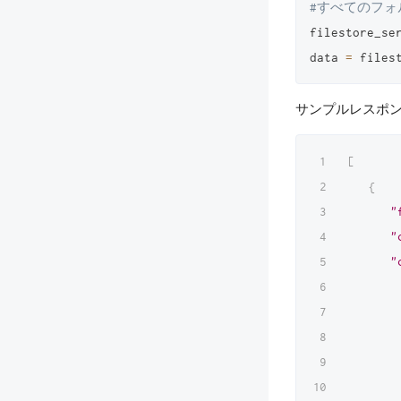
#すべてのフ
filestore_se
data 
=
 files
サンプルレスポ
[
{
"
"
"