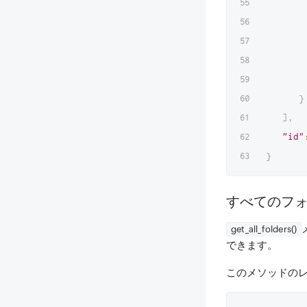
}
]
,
"id"
}
すべてのフ
get_all_folders()
できます。
このメソッドの