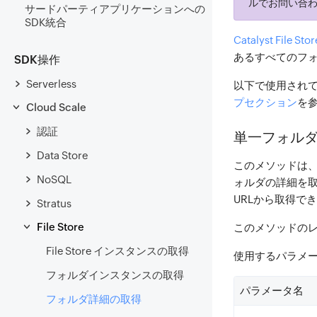
ルでお問い合
サードパーティアプリケーションへの
SDK統合
Catalyst File Stor
あるすべてのフ
SDK操作
Serverless
以下で使用され
プセクション
を
Cloud Scale
認証
単一フォル
Data Store
このメソッドは
NoSQL
ォルダの詳細を取
URLから取得で
Stratus
File Store
このメソッドの
File Store インスタンスの取得
使用するパラメ
フォルダインスタンスの取得
パラメータ名
フォルダ詳細の取得