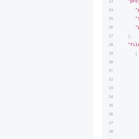
"pro
"
"
"
}
,
"fil
{