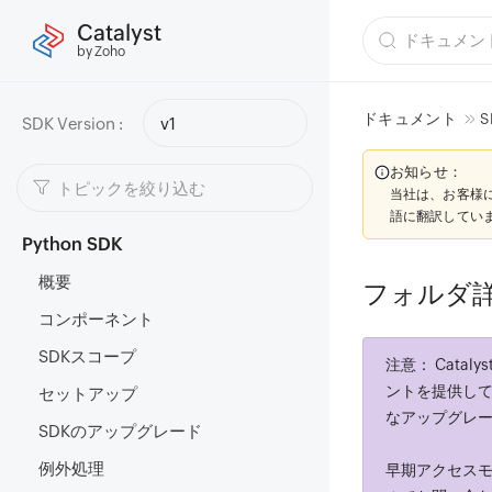
Catalyst
by Zoho
ドキュメント
S
SDK Version :
v1
お知らせ：
当社は、お客様
語に翻訳してい
Python SDK
概要
フォルダ
コンポーネント
SDKスコープ
注意：
Cataly
ントを提供し
セットアップ
なアップグレー
SDKのアップグレード
例外処理
早期アクセスモ