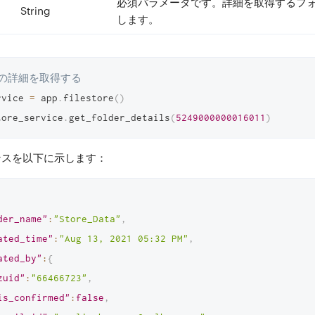
必須
パラメータです。詳細を取得するフォ
String
します。
の詳細を取得する
rvice 
=
 app
.
filestore
(
)
tore_service
.
get_folder_details
(
5249000000016011
)
ンスを以下に示します：
der_name"
:
"Store_Data"
,
ated_time"
:
"Aug 13, 2021 05:32 PM"
,
ated_by"
:
{
zuid"
:
"66466723"
,
is_confirmed"
:
false
,