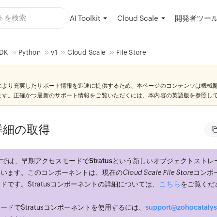
AI Toolkit
開発者ツー
Cloud Scale
DK
Python
v1
Cloud Scale
File Store
により充実したサポート情報を迅速に提供するため、本ページのコンテンツは機械
ます。正確かつ最新のサポート情報をご覧いただくには、本内容の英語版を参照し
詳細の取得
stでは、
早期アクセス
モードで
Stratus
という新しいオブジェクトストレ
ています。このコンポーネントは、現在の
Cloud Scale File Store
コンポ
こちら
ドです。Stratusコンポーネントの詳細については、
をご覧くだ
ードでStratusコンポーネントを使用するには、
support@zohocataly