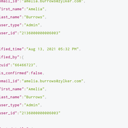
email_id"
:
"amelia.burrows@zylker.com"
,
first_name"
:
"Amelia"
,
last_name"
:
"Burrows"
,
user_type"
:
"Admin"
,
user_id"
:
"2136000000006003"
ified_time"
:
"Aug 13, 2021 05:32 PM"
,
ified_by"
:
{
zuid"
:
"66466723"
,
is_confirmed"
:
false
,
email_id"
:
"amelia.burrows@zylker.com"
,
first_name"
:
"Amelia"
,
last_name"
:
"Burrows"
,
user_type"
:
"Admin"
,
user_id"
:
"2136000000006003"