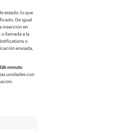
de estado
, lo que
ficado. De igual
a inserción en
 o llamada a la
otifications o
icación
enviada,
GB-minuto
stas unidades con
uación.