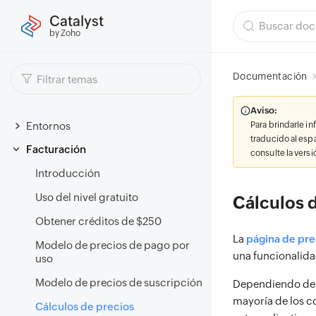
Catalyst
by Zoho
Documentación
Aviso:
Entornos
Para brindarle i
traducido al esp
Facturación
consulte la vers
Introducción
Uso del nivel gratuito
Cálculos 
Obtener créditos de $250
La
página de pre
Modelo de precios de pago por
una funcionalida
uso
Modelo de precios de suscripción
Dependiendo de l
mayoría de los c
Cálculos de precios