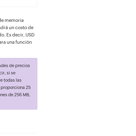
o de memoria
ndrá un costo de
o. Es decir, USD
ara una función
dades de precios
r, si se
e todas las
 proporciona 25
ones de 256 MB,