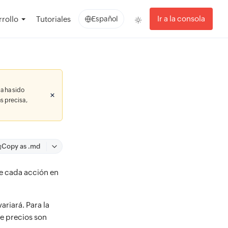
Ir a la consola
rollo
Tutoriales
Español
a ha sido
s precisa,
Copy as .md
de cada acción en
riará. Para la
e precios son