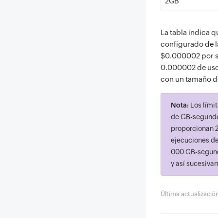
2GB
La tabla indica 
configurado de l
$0.000002 por s
0.000002 de uso 
con un tamaño d
Nota:
Los límit
de GB-segundos
proporcionan 2
ejecuciones de
000 GB-segund
y así sucesiva
Última actualizaci