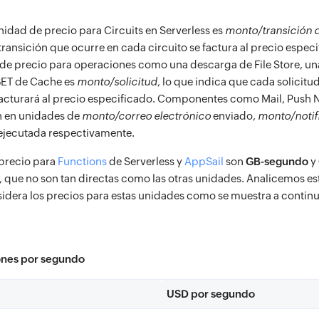
.
nidad de precio para Circuits en Serverless es
monto/transición 
ransición que ocurre en cada circuito se factura al precio especi
 de precio para operaciones como una descarga de File Store, un
GET de Cache es
monto/solicitud
, lo que indica que cada solicitud
 facturará al precio especificado. Componentes como Mail, Push N
n en unidades de
monto/correo electrónico
enviado,
monto/notif
ejecutada respectivamente.
precio para
Functions
de Serverless y
AppSail
son
GB-segundo
y
 que no son tan directas como las otras unidades. Analicemos e
idera los precios para estas unidades como se muestra a contin
ones por segundo
USD por segundo