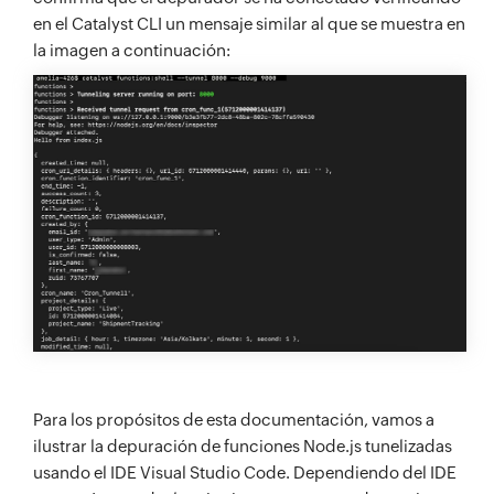
en el Catalyst CLI un mensaje similar al que se muestra en
la imagen a continuación:
Para los propósitos de esta documentación, vamos a
ilustrar la depuración de funciones Node.js tunelizadas
usando el IDE Visual Studio Code. Dependiendo del IDE