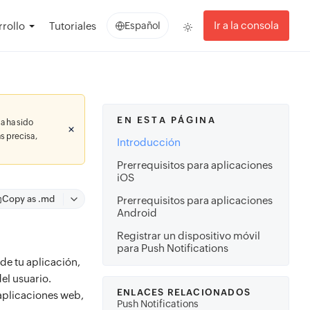
Ir a la consola
rollo
Tutoriales
Español
EN ESTA PÁGINA
a ha sido
s precisa,
Introducción
Prerrequisitos para aplicaciones
iOS
Copy as .md
Prerrequisitos para aplicaciones
Android
Registrar un dispositivo móvil
para Push Notifications
 de tu aplicación,
el usuario.
ENLACES RELACIONADOS
 aplicaciones web,
Push Notifications