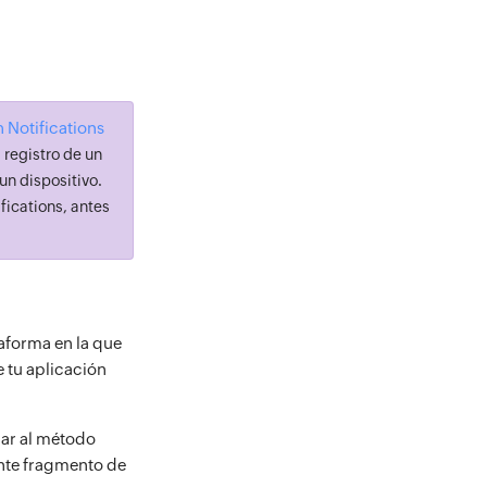
 Notifications
 registro de un
un dispositivo.
ications, antes
aforma en la que
 tu aplicación
mar al método
nte fragmento de