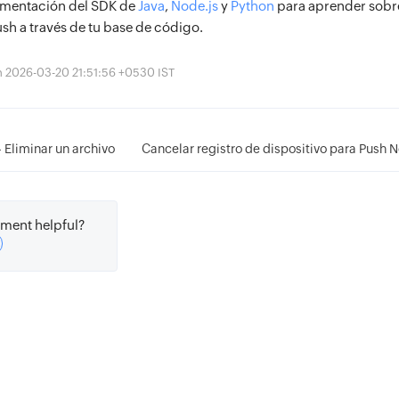
umentación del SDK de
Java
,
Node.js
y
Python
para aprender sobre
sh a través de tu base de código.
ón 2026-03-20 21:51:56 +0530 IST
- Eliminar un archivo
Cancelar registro de dispositivo para Push N
ment helpful?