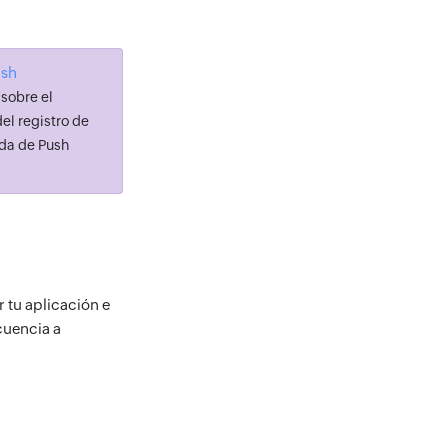
ush
sobre el
el registro de
uda de Push
r tu aplicación e
cuencia a