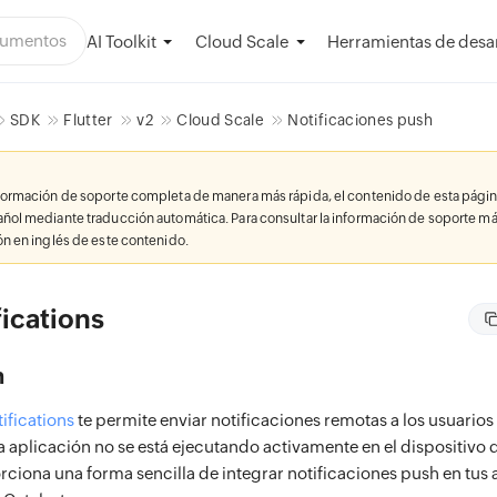
AI Toolkit
Herramientas de desar
Cloud Scale
SDK
Flutter
v2
Cloud Scale
Notificaciones push
nformación de soporte completa de manera más rápida, el contenido de esta págin
añol mediante traducción automática. Para consultar la información de soporte má
ión en inglés de este contenido.
ications
n
ifications
te permite enviar notificaciones remotas a los usuarios
 aplicación no se está ejecutando activamente en el dispositivo d
rciona una forma sencilla de integrar notificaciones push en tus