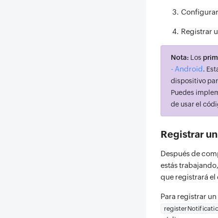
Configurar 
Registrar u
Nota:
Los
prim
- Android
. Es
dispositivo par
Puedes impleme
de usar el cód
Registrar un
Después de compl
estás trabajando
que registrará el
Para registrar u
registerNotificati