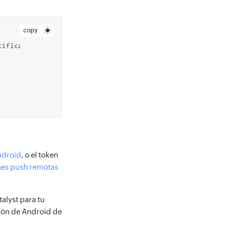
copy
tification(deviceToken: deviceToken, notificationAppId: '
ndroid
, o el token
ones push remotas
talyst para tu
ción de Android de