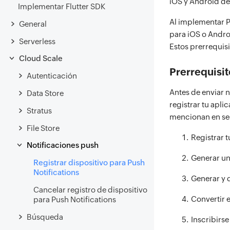
iOS y Android de
Implementar Flutter SDK
Al implementar Pu
General
para iOS o Andro
Serverless
Estos prerrequis
Cloud Scale
Prerrequisit
Autenticación
Antes de enviar n
Data Store
registrar tu apli
Stratus
mencionan en se
File Store
Registrar 
Notificaciones push
Generar un
Registrar dispositivo para Push
Notifications
Generar y 
Cancelar registro de dispositivo
Convertir 
para Push Notifications
Búsqueda
Inscribirse