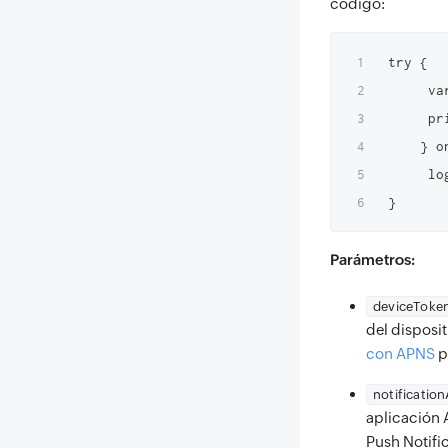
código:
try {

     va
     pr
    } o
     lo
}
Parámetros:
deviceToke
del disposi
con APNS
p
notificatio
aplicación 
Push Notific