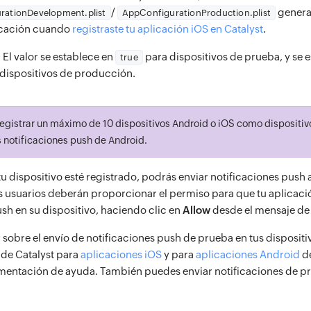
/
genera
rationDevelopment.plist
AppConfigurationProduction.plist
icación cuando
registraste tu aplicación iOS en Catalyst
.
: El valor se establece en
para dispositivos de prueba, y se 
true
dispositivos de producción.
egistrar un máximo de 10 dispositivos Android o iOS como dispositi
s notificaciones push de Android.
 dispositivo esté registrado, podrás enviar notificaciones push a
os usuarios deberán proporcionar el permiso para que tu aplicació
sh en su dispositivo, haciendo clic en
Allow
desde el mensaje de
sobre el envío de notificaciones push de prueba en tus dispositi
 de Catalyst para
aplicaciones iOS
y para
aplicaciones Android
d
entación de ayuda. También puedes enviar notificaciones de p