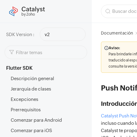
Catalyst
by Zoho
Documentación
SDK Version :
v2
Aviso:
Para brindarle i
traducido al esp
consulte la vers
Flutter SDK
Descripción general
Push Notif
Jerarquía de clases
Excepciones
Introducció
Prerrequisitos
Catalyst Push Not
Comenzar para Android
incluso cuando la
Comenzar para iOS
Catalyst te propo