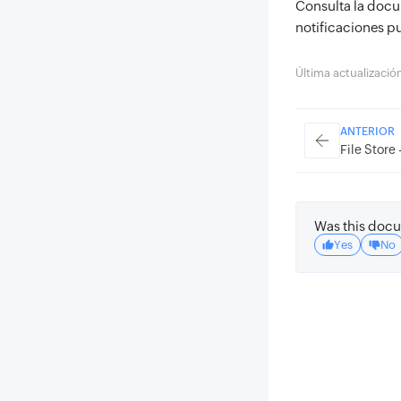
Consulta la doc
notificaciones pu
Última actualizaci
ANTERIOR
File Store 
Was this docu
Yes
No