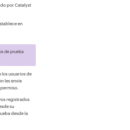
do por Catalyst
establece en
vos de prueba
 los usuarios de
n les envíe
 permiso.
vos registrados
esde su
rueba desde la