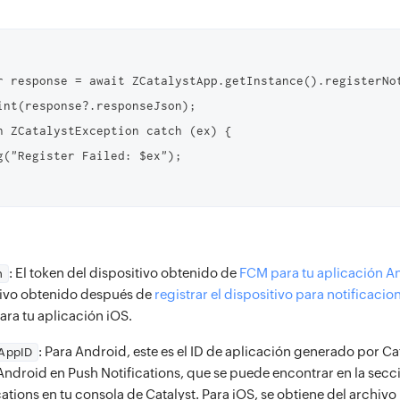
r response = await ZCatalystApp.getInstance().registerNo
int(response?.responseJson);

n ZCatalystException catch (ex) {

g("Register Failed: $ex");

: El token del dispositivo obtenido de
FCM para tu aplicación A
n
tivo obtenido después de
registrar el dispositivo para notificaci
ara tu aplicación iOS.
: Para Android, este es el ID de aplicación generado por Ca
nAppID
Android en Push Notifications, que se puede encontrar en la sec
ations en tu consola de Catalyst. Para iOS, se obtiene del archivo