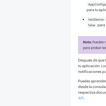
AppConfigu
para tu apl
testDevice
para 
false
Nota:
Puedes r
para probar la
Después de que tu
tu aplicación. L
notificaciones pu
Puedes aprender 
desde la consola
respectiva docum
API
.