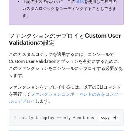
SDK
上記の実装の代わりに、この
を使用して独自の
first_name
:
 requestDetail
カスタムロジックをコーディングすることもできま
last_name
:
 requestDetails
す。
email_id
:
 requestDetails
.
role_identifier
:
'App Use
ファンクションのデプロイとCustom User
org_id
:
''
Validationの設定
}
}
)
)
このカスタムロジックを適用するには、コンソールで
}
else
{
Custom User Validationオプションを有効にするために、
このファンクションをコンソールにデプロイする必要があ
// ユーザーの認証に失敗しました
ります。
            basicIO
.
write
(
JSON
.
stringify
(
{
status
:
'failure'
ファンクションをデプロイするには、以下のCLIコマンド
}
)
)
を実行して
ファンクションコンポーネントのみをコンソー
ルにデプロイ
します。
}
}
$
    context
.
close
(
)
catalyst deploy --only functions
copy
}