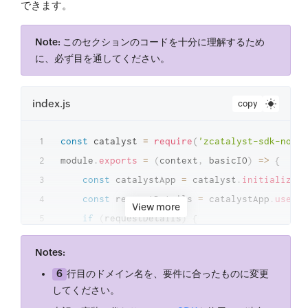
できます。
Note:
このセクションのコードを十分に理解するため
に、必ず目を通してください。
index.js
copy
const
 catalyst 
=
require
(
'zcatalyst-sdk-node'
module
.
exports
=
(
context
,
 basicIO
)
=>
{
const
 catalystApp 
=
 catalyst
.
initialize
(
c
const
 requestDetails 
=
 catalystApp
.
userMa
View more
if
(
requestDetails
)
{
if
(
requestDetails
.
user_details
.
email
Notes:
            basicIO
.
write
(
JSON
.
stringify
(
{
6
行目のドメイン名を、要件に合ったものに変更
status
:
'success'
,
してください。
user_details
:
{