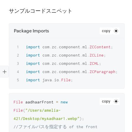
サンプルコードスニペット
Package Imports
copy
import
com
.
zc
.
component
.
ml
.
ZCContent
;
import
com
.
zc
.
component
.
ml
.
ZCLine
;
import
com
.
zc
.
component
.
ml
.
ZCML
;
import
com
.
zc
.
component
.
ml
.
ZCParagraph
;
import
java
.
io
.
File
;
copy
File
 aadhaarFront 
=
new
File
(
"/Users/amelia-
421/Desktop/myAadhaar1.webp"
)
;
//ファイルパスを指定する of the front 