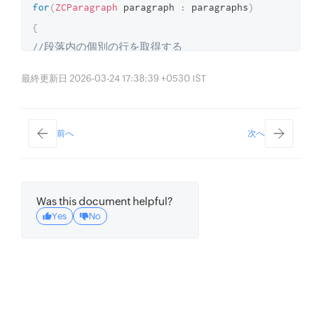
for
(
ZCParagraph
 paragraph 
:
 paragraphs
)
{
//段落内の個別の行を取得する 
List
 paraLines 
=
 paragraph
.
lines
;
最終更新日 2026-03-24 17:38:39 +0530 IST
for
(
ZCLine
 line 
:
 paraLines
)
{
//行内の個別の単語を取得する 
前へ
次へ
String
 words 
=
 line
.
words
;
String
 text 
=
 line
.
text
;
//生の行テキスト 
Was this document helpful?
}
Yes
No
String
 text 
=
 paragraph
.
text
;
//段落の生テキストを返す 
}
String
 text 
=
 ocrContent
.
text
;
//画像の生テキストを返す