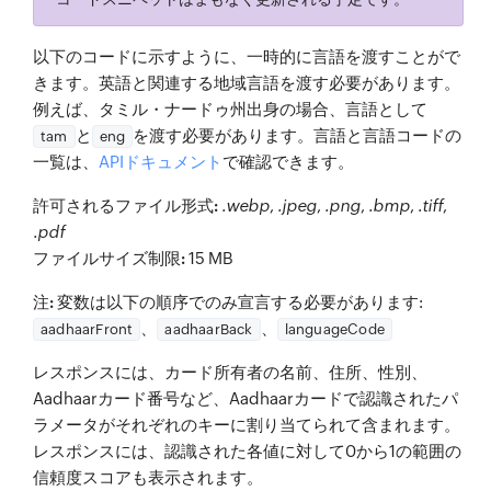
以下のコードに示すように、一時的に言語を渡すことがで
きます。英語と関連する地域言語を渡す必要があります。
例えば、タミル・ナードゥ州出身の場合、言語として
と
を渡す必要があります。言語と言語コードの
tam
eng
一覧は、
APIドキュメント
で確認できます。
許可されるファイル形式:
.webp
,
.jpeg
,
.png
,
.bmp
,
.tiff
,
.pdf
ファイルサイズ制限:
15 MB
注:
変数は以下の順序でのみ宣言する必要があります:
、
、
aadhaarFront
aadhaarBack
languageCode
レスポンスには、カード所有者の名前、住所、性別、
Aadhaarカード番号など、Aadhaarカードで認識されたパ
ラメータがそれぞれのキーに割り当てられて含まれます。
レスポンスには、認識された各値に対して0から1の範囲の
信頼度スコアも表示されます。