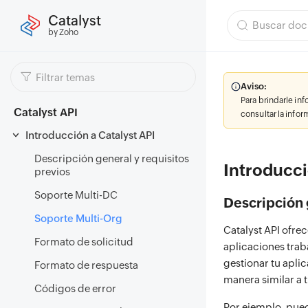
Catalyst
by Zoho
Aviso:
Para brindarle in
Catalyst API
consultar la info
Introducción a Catalyst API
Descripción general y requisitos
Introducci
previos
Soporte Multi-DC
Descripción 
Soporte Multi-Org
Catalyst API ofre
Formato de solicitud
aplicaciones trab
gestionar tu aplic
Formato de respuesta
manera similar a 
Códigos de error
Por ejemplo, pued