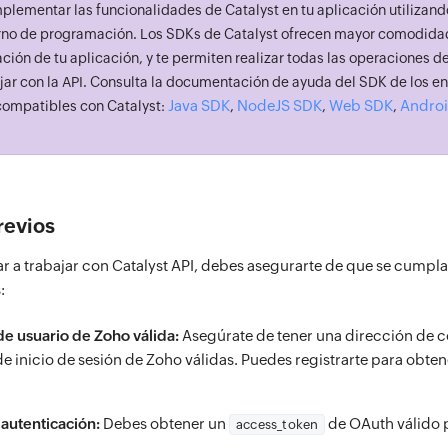
plementar las funcionalidades de Catalyst en tu aplicación utilizan
rno de programación. Los SDKs de Catalyst ofrecen mayor comodidad 
ción de tu aplicación, y te permiten realizar todas las operaciones 
bajar con la API. Consulta la documentación de ayuda del SDK de los e
Java SDK
NodeJS SDK
Web SDK
Andro
ompatibles con Catalyst:
,
,
,
revios
 a trabajar con Catalyst API, debes asegurarte de que se cumpla
:
e usuario de Zoho válida:
Asegúrate de tener una dirección de c
e inicio de sesión de Zoho válidas. Puedes registrarte para obte
autenticación:
Debes obtener un
de OAuth válido p
access_token