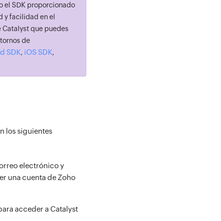
do el SDK proporcionado
y facilidad en el
de Catalyst que puedes
ntornos de
id SDK
iOS SDK
,
,
n los siguientes
orreo electrónico y
ner una cuenta de Zoho
ara acceder a Catalyst