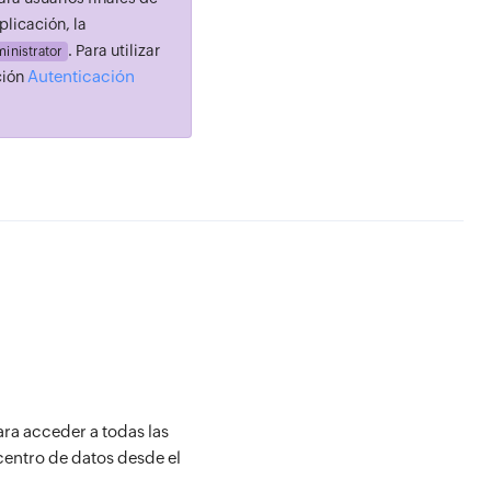
plicación, la
. Para utilizar
inistrator
Autenticación
ción
ara acceder a todas las
 centro de datos desde el