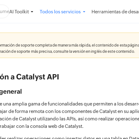
AI Toolkit
Herramientas de desar
Todos los servicios
formación de soporte completa de manera más rápida, el contenido de esta página
rmación de soporte más precisa, consulte la versión en inglés de este contenido.
ón a Catalyst API
general
ce una amplia gama de funcionalidades que permiten a los desarr
ajar de forma remota con los componentes de Catalyst en su apli
ación de Catalyst utilizando las APIs, así como realizar operacion
trabajar con la consola web de Catalyst.
es realizar operaciones como insertar datos en una tabla en Data 