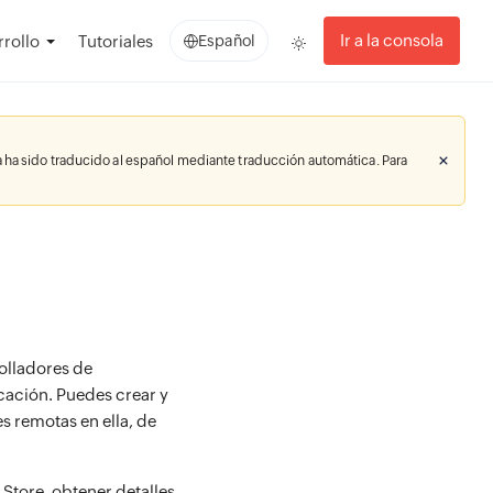
Ir a la consola
rollo
Tutoriales
Español
 ha sido traducido al español mediante traducción automática. Para
olladores de
cación. Puedes crear y
es remotas en ella, de
Store, obtener detalles