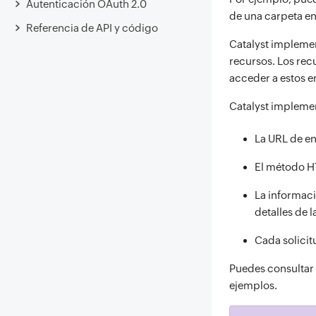
Autenticación OAuth 2.0
de una carpeta en 
Referencia de API y código
Catalyst implemen
recursos. Los rec
acceder a estos e
Catalyst implemen
La URL de en
El método HT
La informaci
detalles de l
Cada solicit
Puedes consultar
ejemplos.