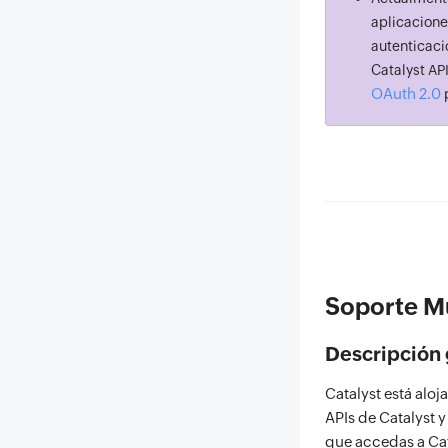
aplicacione
autenticac
Catalyst AP
OAuth 2.0
p
Soporte M
Descripción 
Catalyst está aloj
APIs de Catalyst y
que accedas a Cat