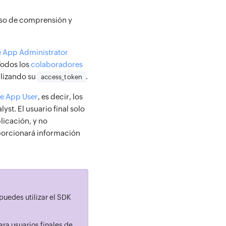
eso de comprensión y
de App Administrator
 Todos los
colaboradores
ilizando su
.
access_token
de App User
, es decir, los
yst. El usuario final solo
licación, y no
porcionará información
puedes utilizar el SDK
ra usuarios finales de