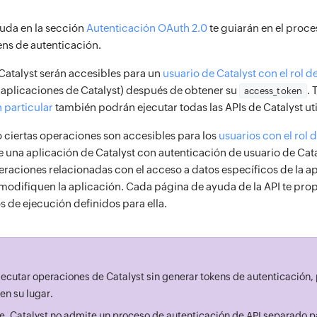
uda en la sección
Autenticación OAuth 2.0
te guiarán en el proc
ns de autenticación.
 Catalyst serán accesibles para un
usuario de Catalyst con el rol 
 aplicaciones de Catalyst) después de obtener su
.
access_token
 particular
también podrán ejecutar todas las APIs de Catalyst ut
 ciertas operaciones son accesibles para los
usuarios con el rol 
e una aplicación de Catalyst con autenticación de usuario de Catal
eraciones relacionadas con el acceso a datos específicos de la ap
odifiquen la aplicación. Cada página de ayuda de la API te pro
s de ejecución definidos para ella.
jecutar operaciones de Catalyst sin generar tokens de autenticación, 
en su lugar.
, Catalyst no admite un proceso de autenticación de API separado pa