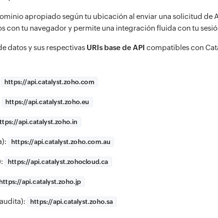
dominio apropiado según tu ubicación al enviar una solicitud de A
os con tu navegador y permite una integración fluida con tu sesió
 de datos y sus respectivas
URIs base de API
compatibles con Catal
:
https://
api.catalyst.zoho.com
:
https://
api.catalyst.zoho.eu
ttps://
api.catalyst.zoho.in
a):
https://
api.catalyst.zoho.com.au
):
https://
api.catalyst.zohocloud.ca
https://
api.catalyst.zoho.jp
audita):
https://
api.catalyst.zoho.sa