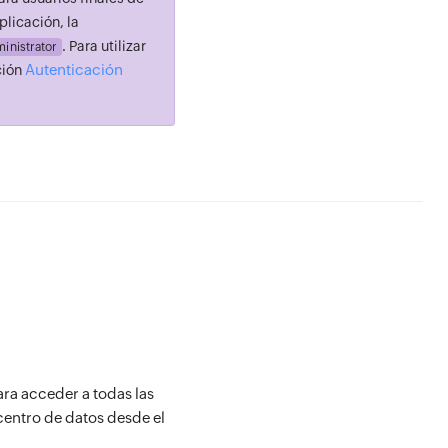
plicación, la
. Para utilizar
inistrator
Autenticación
ción
ara acceder a todas las
 centro de datos desde el