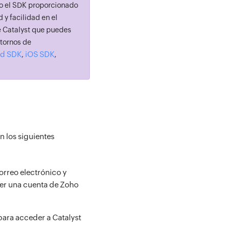
do el SDK proporcionado
y facilidad en el
de Catalyst que puedes
ntornos de
id SDK
iOS SDK
,
,
n los siguientes
orreo electrónico y
ner una cuenta de Zoho
ara acceder a Catalyst