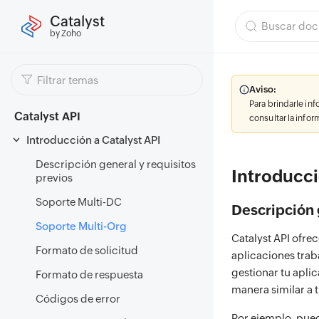
Catalyst
by Zoho
Aviso:
Para brindarle in
Catalyst API
consultar la info
Introducción a Catalyst API
Descripción general y requisitos
Introducci
previos
Soporte Multi-DC
Descripción 
Soporte Multi-Org
Catalyst API ofre
Formato de solicitud
aplicaciones trab
gestionar tu aplic
Formato de respuesta
manera similar a 
Códigos de error
Por ejemplo, pued