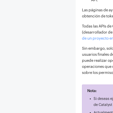
Las páginas de ay
obtención de toke
Todas las APIs de
(desarrollador de
de un proyecto en
Sin embargo, solo
usuarios finales d
puede realizar op
operaciones que m
sobre los permiso
Nota:
Si deseas e
de Catalyst 
Actualmente