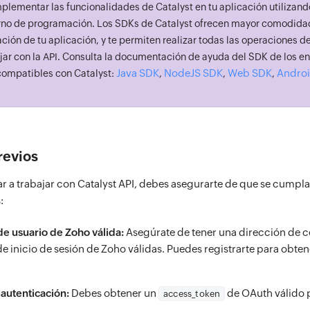
plementar las funcionalidades de Catalyst en tu aplicación utilizan
rno de programación. Los SDKs de Catalyst ofrecen mayor comodidad 
ción de tu aplicación, y te permiten realizar todas las operaciones 
bajar con la API. Consulta la documentación de ayuda del SDK de los e
Java SDK
NodeJS SDK
Web SDK
Andro
ompatibles con Catalyst:
,
,
,
revios
 a trabajar con Catalyst API, debes asegurarte de que se cumpla
:
e usuario de Zoho válida:
Asegúrate de tener una dirección de c
e inicio de sesión de Zoho válidas. Puedes registrarte para obte
autenticación:
Debes obtener un
de OAuth válido p
access_token