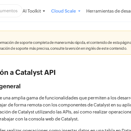
AI Toolkit
Herramientas de desar
Cloud Scale
formación de soporte completa de manera más rápida, el contenido de esta página
rmación de soporte más precisa, consulte la versión en inglés de este contenido.
ón a Catalyst API
general
ce una amplia gama de funcionalidades que permiten a los desarr
ajar de forma remota con los componentes de Catalyst en su apli
ación de Catalyst utilizando las APIs, así como realizar operacion
trabajar con la consola web de Catalyst.
es realizar operaciones como insertar datos en una tabla en Data 