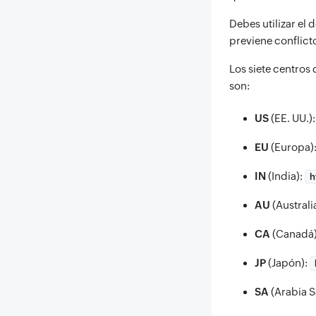
Debes utilizar el 
previene conflict
Los siete centros
son:
US
(EE. UU.)
EU
(Europa)
IN
(India):
h
AU
(Australi
CA
(Canadá
JP
(Japón):
SA
(Arabia S