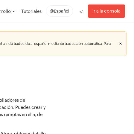
Ir a la consola
rollo
Tutoriales
Español
 ha sido traducido al español mediante traducción automática. Para
olladores de
cación. Puedes crear y
es remotas en ella, de
Store, obtener detalles