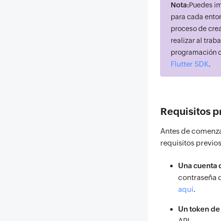
Nota:
Puedes im
para cada ento
proceso de crea
realizar al tra
programación c
Flutter SDK
.
Requisitos p
Antes de comenzar
requisitos previos
Una cuenta d
contraseña d
aquí
.
Un token de 
API.