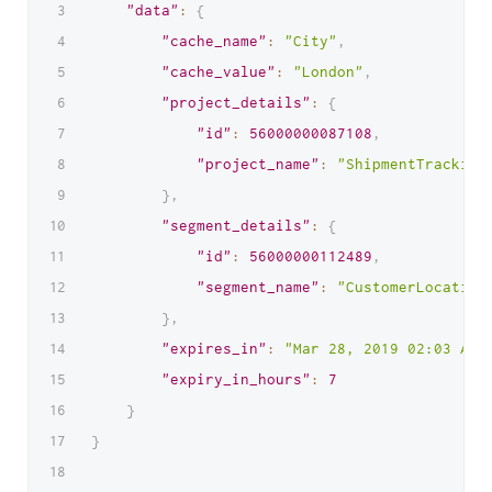
"data"
:
{
"cache_name"
:
"City"
,
"cache_value"
:
"London"
,
"project_details"
:
{
"id"
:
56000000087108
,
"project_name"
:
"ShipmentTracking
}
,
"segment_details"
:
{
"id"
:
56000000112489
,
"segment_name"
:
"CustomerLocation
}
,
"expires_in"
:
"Mar 28, 2019 02:03 AM"
"expiry_in_hours"
:
7
}
}