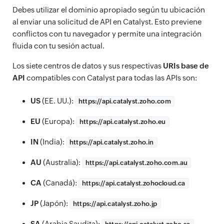
Debes utilizar el dominio apropiado según tu ubicación
al enviar una solicitud de API en Catalyst. Esto previene
conflictos con tu navegador y permite una integración
fluida con tu sesión actual.
Los siete centros de datos y sus respectivas
URIs base de
API
compatibles con Catalyst para todas las APIs son:
US
(EE. UU.):
https://
api.catalyst.zoho.com
EU
(Europa):
https://
api.catalyst.zoho.eu
IN
(India):
https://
api.catalyst.zoho.in
AU
(Australia):
https://
api.catalyst.zoho.com.au
CA
(Canadá):
https://
api.catalyst.zohocloud.ca
JP
(Japón):
https://
api.catalyst.zoho.jp
SA
(Arabia Saudita):