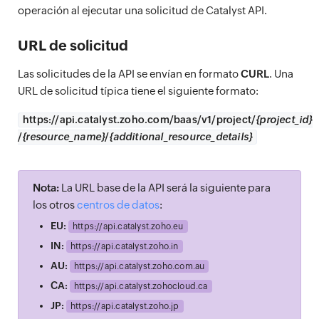
operación al ejecutar una solicitud de Catalyst API.
URL de solicitud
Las solicitudes de la API se envían en formato
CURL
. Una
URL de solicitud típica tiene el siguiente formato:
https://
api.catalyst.zoho.com/baas/v1/project/
{project_id}
/
{resource_name}
/
{additional_resource_details}
Nota:
La URL base de la API será la siguiente para
los otros
centros de datos
:
EU:
https://
api.catalyst.zoho.eu
IN:
https://
api.catalyst.zoho.in
AU:
https://
api.catalyst.zoho.com.au
CA:
https://
api.catalyst.zohocloud.ca
JP:
https://
api.catalyst.zoho.jp