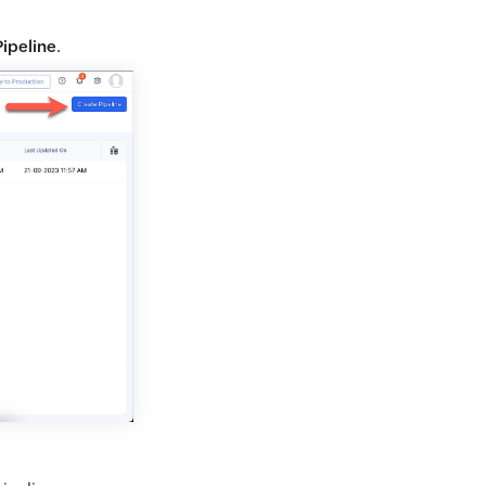
Pipeline
.