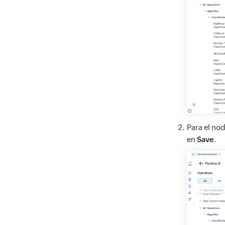
Para el no
en
Save
.