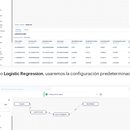
do
Logistic Regression
, usaremos la configuración predeterminad