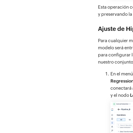
Esta operación c
y preservando la 
Ajuste de H
Para cualquier m
modelo será entr
para configurar 
nuestro conjunt
En el menú
Regressio
conectará 
y el nodo
L