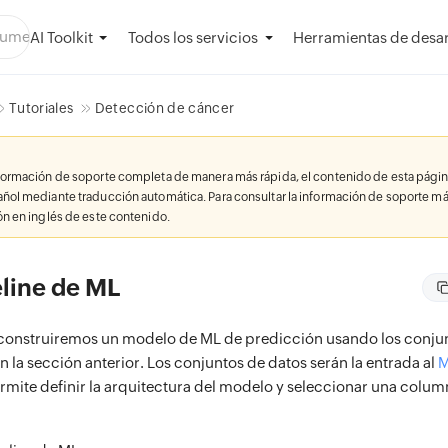
AI Toolkit
Herramientas de desar
Todos los servicios
Tutoriales
Detección de cáncer
nformación de soporte completa de manera más rápida, el contenido de esta págin
añol mediante traducción automática. Para consultar la información de soporte má
ión en inglés de este contenido.
eline de ML
 construiremos un modelo de ML de predicción usando los conju
 la sección anterior. Los conjuntos de datos serán la entrada al
M
rmite definir la arquitectura del modelo y seleccionar una colum