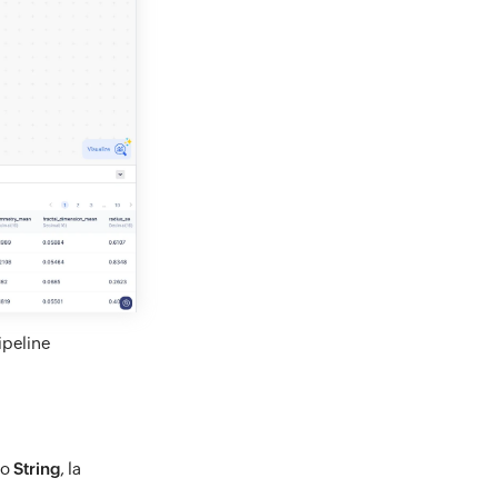
ipeline
po
String
, la