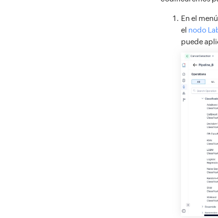
En el men
el
nodo La
puede apli