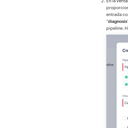
En la vent
proporcion
entrada c
“
diagnosis
pipeline. H