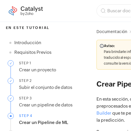
Catalyst
by Zoho
EN ESTE TUTORIAL
Documentación
Introducción
Aviso:
Requisitos Previos
Para brindarle i
traducido al esp
STEP 1
consulte la vers
Crear un proyecto
STEP 2
Crear Pip
Subir el conjunto de datos
STEP 3
En esta sección,
Crear un pipeline de datos
preprocesados en
Builder
que te pe
STEP 4
la predicción.
Crear un Pipeline de ML