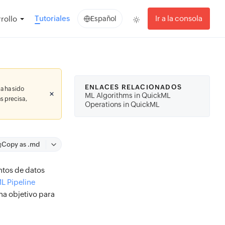
Tutoriales
Ir a la consola
rollo
Español
ENLACES RELACIONADOS
a ha sido
ML Algorithms in QuickML
s precisa,
Operations in QuickML
Copy as .md
ntos de datos
L Pipeline
na objetivo para