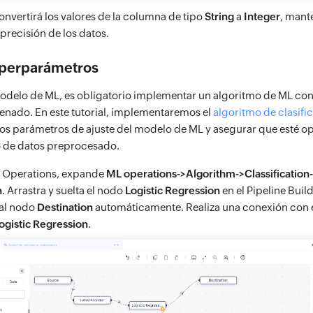
onvertirá los valores de la columna de tipo
String
a
Integer
, mant
precisión de los datos.
iperparámetros
odelo de ML, es obligatorio implementar un algoritmo de ML con b
enado. En este tutorial, implementaremos el
algoritmo de clasific
los parámetros de ajuste del modelo de ML y asegurar que esté o
o de datos preprocesado.
 Operations, expande
ML operations->Algorithm->Classification-
n
. Arrastra y suelta el nodo
Logistic Regression
en el Pipeline Build
al nodo
Destination
automáticamente. Realiza una conexión con 
ogistic Regression
.