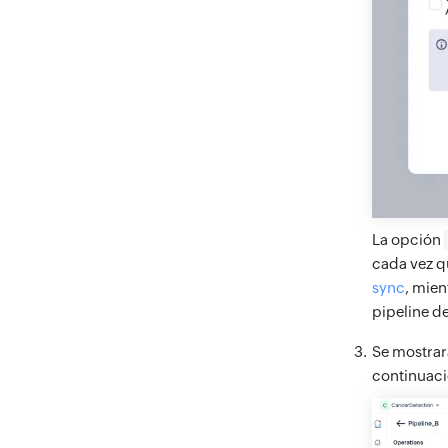
La opción
cada vez q
sync
, mien
pipeline d
Se mostrará
continuaci