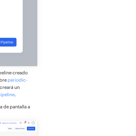
ipeline creado
obre
periodic-
creará un
ipeline
.
a de pantalla a