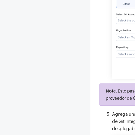
Note:
Este pas
proveedor de G
Agrega una
de Git int
desplegabl