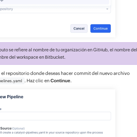
buto se refiere al nombre de tu organización en GitHub, el nombre de
mbre del workspace en Bitbucket.
 el repositorio donde deseas hacer commit del nuevo archivo
. Haz clic en
Continue
.
pelines.yaml