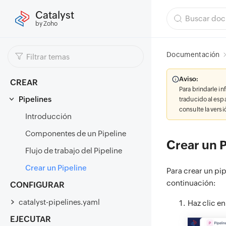
Catalyst
by Zoho
Documentación
Aviso:
CREAR
Para brindarle i
Pipelines
traducido al esp
consulte la vers
Introducción
Componentes de un Pipeline
Crear un P
Flujo de trabajo del Pipeline
Crear un Pipeline
Para crear un pip
continuación:
CONFIGURAR
catalyst-pipelines.yaml
Haz clic en
EJECUTAR