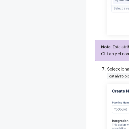
Note:
Este atri
GitLab y el no
Selecciona
catalyst-pi