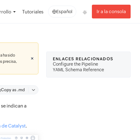
Ir a la consola
rollo
Tutoriales
Español
a ha sido
ENLACES RELACIONADOS
s precisa,
Configure the Pipeline
YAML Schema Reference
Copy as .md
 se indican a
 de Catalyst
.