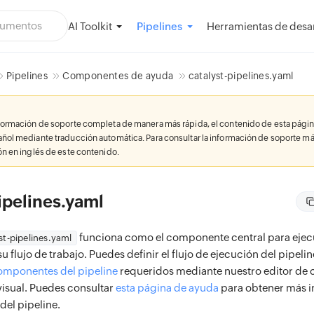
AI Toolkit
Herramientas de desar
Pipelines
Pipelines
Componentes de ayuda
catalyst-pipelines.yaml
nformación de soporte completa de manera más rápida, el contenido de esta págin
añol mediante traducción automática. Para consultar la información de soporte má
ión en inglés de este contenido.
ipelines.yaml
funciona como el componente central para ejecut
st-pipelines.yaml
u flujo de trabajo. Puedes definir el flujo de ejecución del pipelin
omponentes del pipeline
requeridos mediante nuestro editor de 
visual. Puedes consultar
esta página de ayuda
para obtener más 
del pipeline.