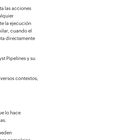
cta las acciones
alquier
te la ejecución
milar, cuando el
cuta directamente
st Pipelines y su
iversos contextos,
ue lo hace
as.
pueden