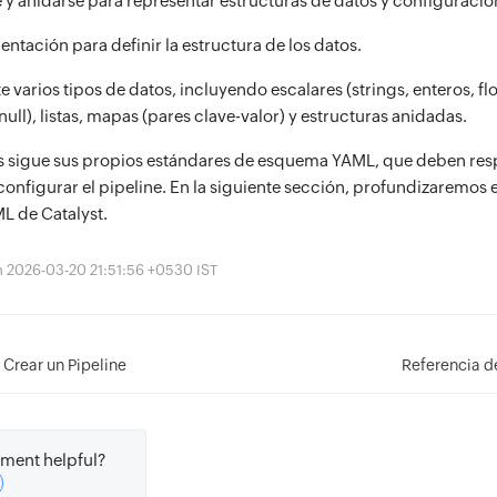
y anidarse para representar estructuras de datos y configuraci
ndentación para definir la estructura de los datos.
varios tipos de datos, incluyendo escalares (strings, enteros, flo
ull), listas, mapas (pares clave-valor) y estructuras anidadas.
es sigue sus propios estándares de esquema YAML, que deben res
configurar el pipeline. En la siguiente sección, profundizaremos e
L de Catalyst.
ón 2026-03-20 21:51:56 +0530 IST
- Crear un Pipeline
Referencia 
ment helpful?