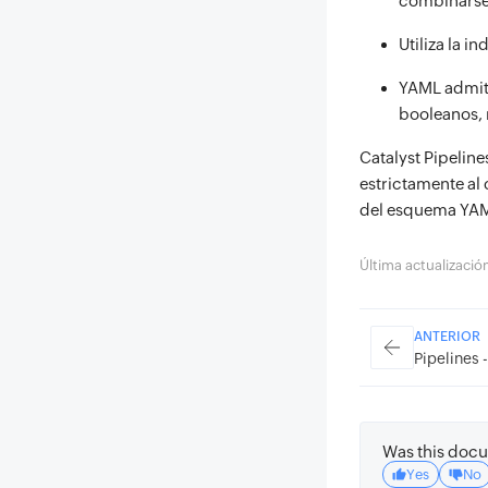
combinarse 
Utiliza la i
YAML admite 
booleanos, n
Catalyst Pipelin
estrictamente al 
del esquema YAM
Última actualizaci
ANTERIOR
Pipelines 
Was this docu
Yes
No