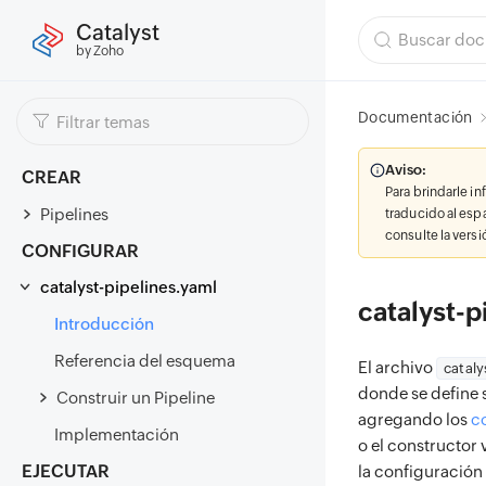
Catalyst
by Zoho
Documentación
Aviso:
CREAR
Para brindarle i
Pipelines
traducido al esp
consulte la vers
CONFIGURAR
catalyst-pipelines.yaml
catalyst-p
Introducción
Referencia del esquema
El archivo
cataly
donde se define s
Construir un Pipeline
agregando los
c
Implementación
o el constructor 
EJECUTAR
la configuración 