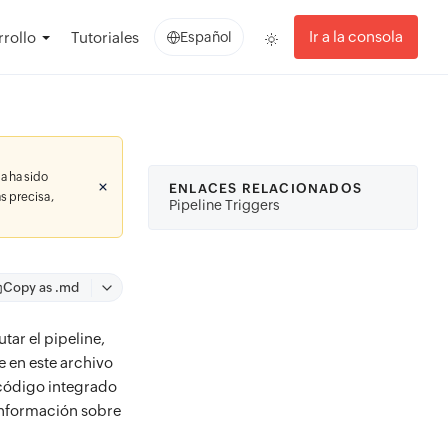
Ir a la consola
rollo
Tutoriales
Español
a ha sido
ENLACES RELACIONADOS
s precisa,
Pipeline Triggers
Copy as .md
ar el pipeline,
e en este archivo
código integrado
información sobre