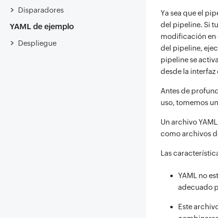
Disparadores
Ya sea que el pip
del pipeline. Si 
YAML de ejemplo
modificación en 
Despliegue
del pipeline, eje
pipeline se acti
desde la interfaz
Antes de profund
uso, tomemos un
Un archivo YAML 
como archivos de
Las característi
YAML no est
adecuado pa
Este archiv