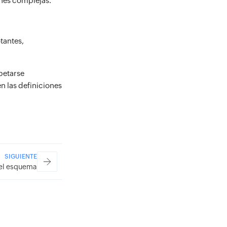
ones complejas.
tantes,
petarse
n las definiciones
SIGUIENTE
del esquema