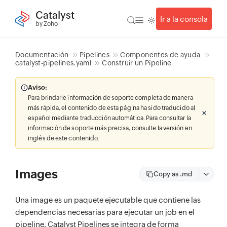
Catalyst
Ir a la consola
by Zoho
Documentación
Pipelines
Componentes de ayuda
catalyst-pipelines.yaml
Construir un Pipeline
Aviso:
Para brindarle información de soporte completa de manera
más rápida, el contenido de esta página ha sido traducido al
español mediante traducción automática. Para consultar la
información de soporte más precisa, consulte la versión en
inglés de este contenido.
Images
Copy as .md
Una image es un paquete ejecutable que contiene las
dependencias necesarias para ejecutar un job en el
pipeline. Catalyst Pipelines se integra de forma