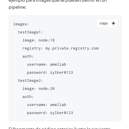
ejemplo para images que se pueden definir en un
pipeline:
copy
images:

  testImage1:

    image: node:18

    registry: my.private.registry.com

    auth:

      username: ameliab

      password: zylker@123

  testImage2:

    image: node:20

    auth:

      username: ameliab
