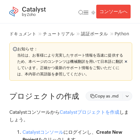
Catalyst
コンソールへ
by Zoho
ドキュメント
チュートリアル
認証ポータル
Python
お知らせ：
当社は、お客様により充実したサポート情報を迅速に提供する
ため、本ページのコンテンツは機械翻訳を用いて日本語に翻訳
しています。正確かつ最新のサポート情報をご覧いただくに
は、本内容の英語版を参照してください。
プロジェクトの作成
Copy as .md
Catalystコンソールから
Catalystプロジェクトを作成
しま
しょう。
Catalystコンソール
にログインし、
Create New
Project
をクリックします。