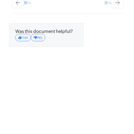
前へ
次へ
Was this document helpful?
Yes
No