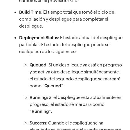
cambios en el proveedor Git.
Build Time
: El tiempo total que tomó el ciclo de
compilación y despliegue para completar el
despliegue.
Deployment Status
: El estado actual del despliegue
particular. El estado del despliegue puede ser
cualquiera de los siguientes:
Queued
: Si un despliegue ya está en progreso
y se activa otro despliegue simultáneamente,
el estado del segundo despliegue se marcará
como
“Queued”
.
Running
: Si el despliegue está actualmente en
progreso, el estado se marcará como
“Running”
.
Success
: Cuando el despliegue se ha
ejecutado exitosamente, el estado se marcará