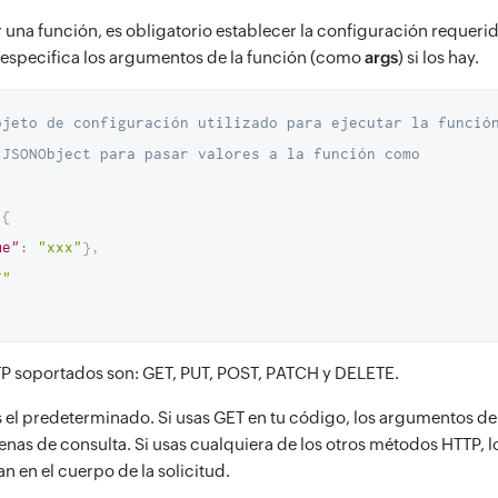
 una función, es obligatorio establecer la configuración requerida
 especifica los argumentos de la función (como
args
) si los hay.
bjeto de configuración utilizado para ejecutar la funció
 JSONObject para pasar valores a la función como 
{
me"
:
"xxx"
}
,
T"
P soportados son: GET, PUT, POST, PATCH y DELETE.
 el predeterminado. Si usas GET en tu código, los argumentos de 
as de consulta. Si usas cualquiera de los otros métodos HTTP, 
an en el cuerpo de la solicitud.