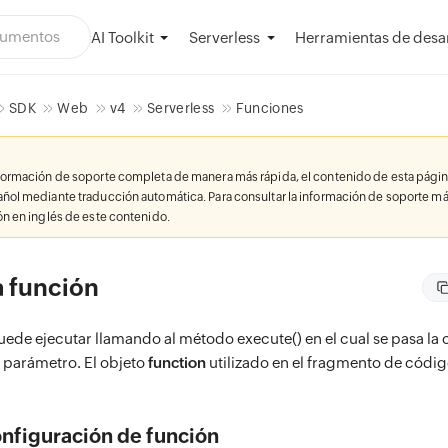
AI Toolkit
Herramientas de desar
Serverless
SDK
Web
v4
Serverless
Funciones
nformación de soporte completa de manera más rápida, el contenido de esta págin
añol mediante traducción automática. Para consultar la información de soporte má
ión en inglés de este contenido.
a función
uede ejecutar llamando al método execute() en el cual se pasa la
 parámetro. El objeto
function
utilizado en el fragmento de códig
onfiguración de función