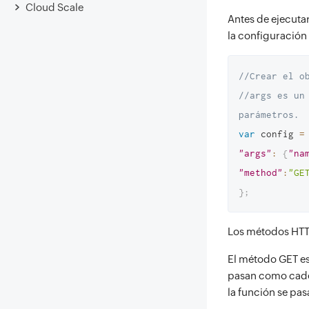
Cloud Scale
Antes de ejecutar
la configuración
//Crear el o
//args es un
parámetros.
var
 config 
=
"args"
:
{
"na
"method"
:
"GE
}
;
Los métodos HTT
El método GET es
pasan como caden
la función se pas