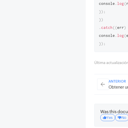
console
.
log
(
}
)
;
}
)
.
catch
(
(
err
)
console
.
log
(
}
)
;
Última actualizaci
ANTERIOR
Obtener un
Was this docu
Yes
No