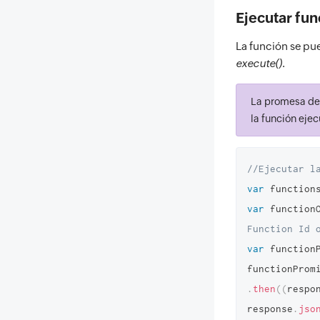
Ejecutar fun
La función se pu
execute()
.
La promesa devu
la función eje
//Ejecutar l
var
 function
var
 function
Function Id 
var
 function
.
then
(
(
respo
response
.
jso