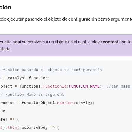
ción
ede ejecutar pasando el objeto de
configuración
como argumento
elta aquí se resolverá a un objeto en el cual la clave
content
contien
cutada.
a función pasando el objeto de configuración
s 
=
 catalyst
.
function
;
Object 
=
 functions
.
functionId
(
FUNCTION_NAME
)
;
//can pass 
or Function Name as argument
Promise 
=
 functionObject
.
execute
(
config
)
;
nse
)
=>
{
n
(
)
.
then
(
responseBody
=>
{