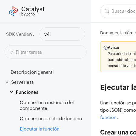
Catalyst
by Zoho
Documentación
SDK Version :
v4
Aviso:
Para brindarle i
traducido al esp
consulte la vers
Descripción general
Serverless
Ejecutar l
Funciones
Obtener una instancia del
Una función se p
componente
tipo JSON) como
función
.
Obtener un objeto de función
Ejecutar la función
Crear una c