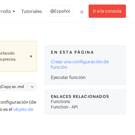
Ir a la consola
rollo
Tutoriales
Español
EN ESTA PÁGINA
a ha sido
s precisa,
Crear una configuración de
función
Ejecutar función
Copy as .md
ENLACES RELACIONADOS
Functions
 configuración (de
Function - API
o es el
objeto de