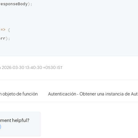
responseBody
)
;
=>
{
err
)
;
ón 2026-03-30 13:40:30 +0530 IST
 objeto de función
Autenticación - Obtener una instancia de Aut
ment helpful?