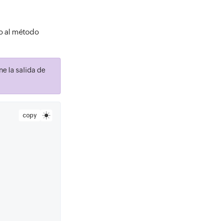
 al método
e la salida de
copy