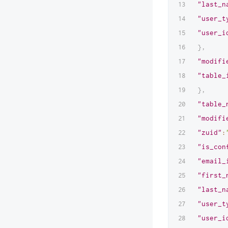
"last_n
"user_t
"user_i
}
,
"modifi
"table_
}
,
"table_
"modifi
"zuid"
:
"is_con
"email_
"first_
"last_n
"user_t
"user_i