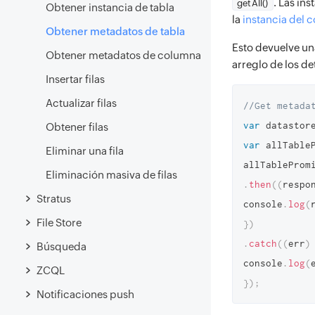
. Las in
getAll()
Obtener instancia de tabla
la
instancia del
Obtener metadatos de tabla
Esto devuelve una
Obtener metadatos de columna
arreglo de los de
Insertar filas
Actualizar filas
//Get metada
var
 datastor
Obtener filas
var
 allTable
Eliminar una fila
Eliminación masiva de filas
.
then
(
(
respo
Stratus
console
.
log
(
File Store
}
)
.
catch
(
(
err
)
Búsqueda
console
.
log
(
ZCQL
}
)
;
Notificaciones push