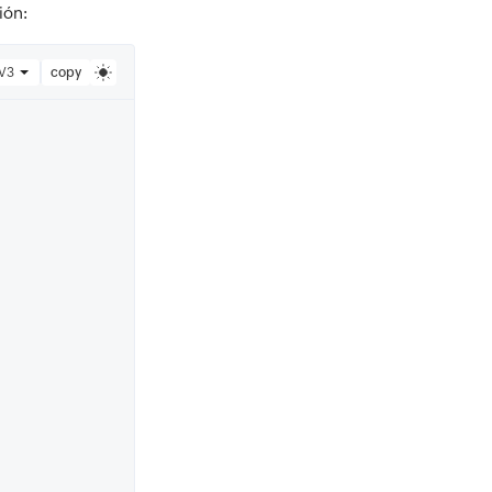
ión:
V3
copy