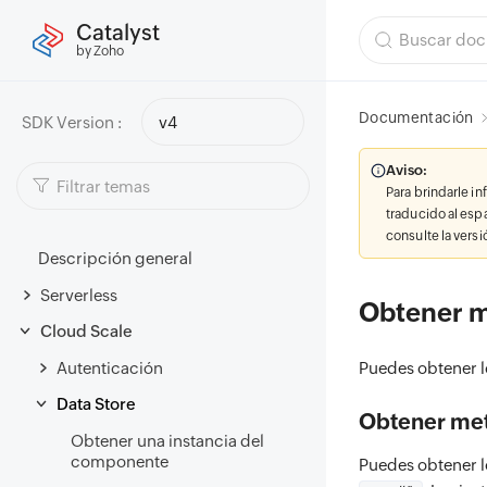
Catalyst
by Zoho
Documentación
SDK Version :
v4
Aviso:
Para brindarle i
traducido al esp
consulte la vers
Descripción general
Serverless
Obtener m
Cloud Scale
Autenticación
Puedes obtener l
Data Store
Obtener meta
Obtener una instancia del
componente
Puedes obtener l