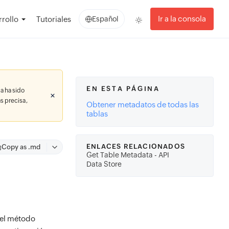
Ir a la consola
rollo
Tutoriales
Español
EN ESTA PÁGINA
a ha sido
s precisa,
Obtener metadatos de todas las
tablas
ENLACES RELACIONADOS
Copy as .md
Get Table Metadata - API
Data Store
 el método