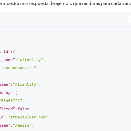
e muestra una respuesta de ejemplo que recibirás para cada vers
t_id"
:
{
t_name"
:
"AlienCity"
,
136000000007733"
name"
:
"AlienCity"
,
ed_by"
:
{
"66466723"
,
firmed"
:
false
,
id"
:
"emma@zylker.com"
,
name"
:
"Amelia"
,