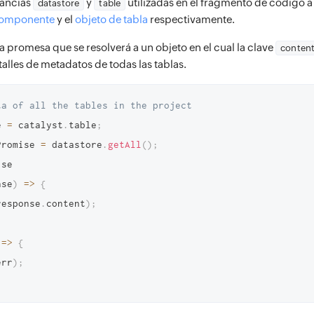
stancias
y
utilizadas en el fragmento de código 
datastore
table
 componente
y el
objeto de tabla
respectivamente.
 promesa que se resolverá a un objeto en el cual la clave
conten
talles de metadatos de todas las tablas.
ta of all the tables in the project
e 
=
 catalyst
.
table
;
Promise 
=
 datastore
.
getAll
(
)
;
nse
)
=>
{
response
.
content
)
;
=>
{
err
)
;