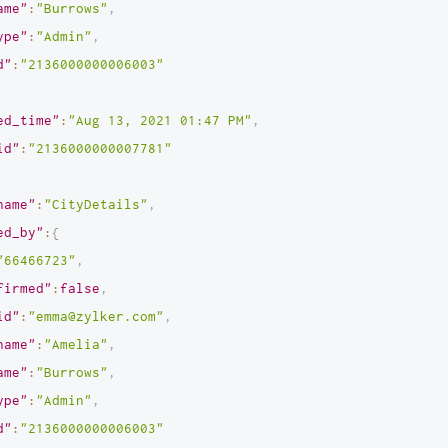
ame"
:
"Burrows"
,
ype"
:
"Admin"
,
d"
:
"2136000000006003"
ed_time"
:
"Aug 13, 2021 01:47 PM"
,
id"
:
"2136000000007781"
name"
:
"CityDetails"
,
ed_by"
:
{
"66466723"
,
firmed"
:
false
,
id"
:
"emma@zylker.com"
,
name"
:
"Amelia"
,
ame"
:
"Burrows"
,
ype"
:
"Admin"
,
d"
:
"2136000000006003"