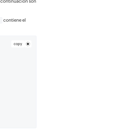
a continuación son
contiene el
t
copy