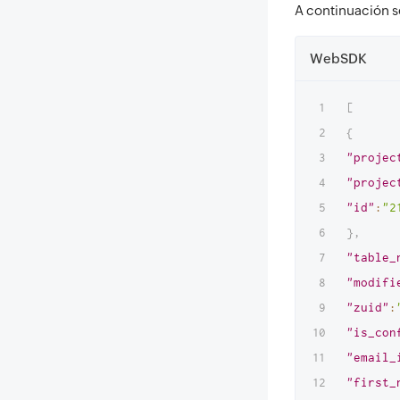
A continuación s
WebSDK
[
{
"projec
"projec
"id"
:
"2
}
,
"table_
"modifi
"zuid"
:
"is_con
"email_
"first_