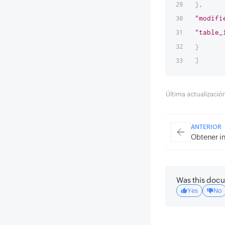
}
,
"modifi
"table_
}
]
Última actualizaci
ANTERIOR
Obtener in
Was this docu
Yes
No