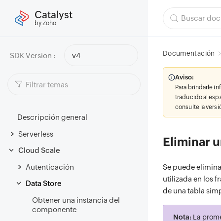
Catalyst
by Zoho
Documentación
SDK Version :
v4
Aviso:
Para brindarle i
traducido al esp
consulte la vers
Descripción general
Serverless
Eliminar u
Cloud Scale
Autenticación
Se puede eliminar
utilizada en los
Data Store
de una tabla si
Obtener una instancia del
componente
Nota:
La promes