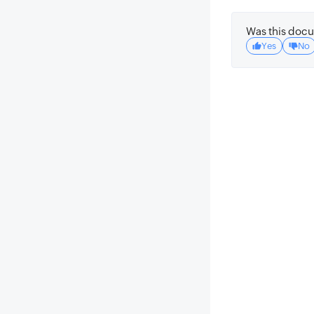
Was this docu
Yes
No